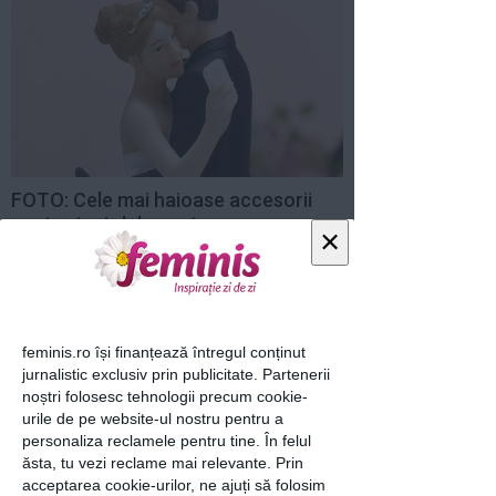
FOTO: Cele mai haioase accesorii
pentru tortul de nunta
×
21 ian 2015
feminis.ro își finanțează întregul conținut
jurnalistic exclusiv prin publicitate. Partenerii
noștri folosesc tehnologii precum cookie-
urile de pe website-ul nostru pentru a
personaliza reclamele pentru tine. În felul
ăsta, tu vezi reclame mai relevante. Prin
acceptarea cookie-urilor, ne ajuți să folosim