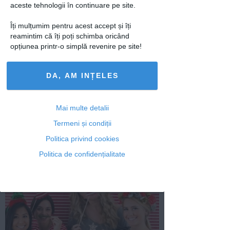
Trend Alert: Clipsurile pentru pantofi
aceste tehnologii în continuare pe site.
6 ian 2015
Îți mulțumim pentru acest accept și îți
reamintim că îți poți schimba oricând
opțiunea printr-o simplă revenire pe site!
DA, AM INȚELES
Mai multe detalii
Termeni și condiții
Tinuta pentru Revelion de ultim
Politica privind cookies
moment: 30 de achizitii care...
Politica de confidențialitate
30 dec 2014