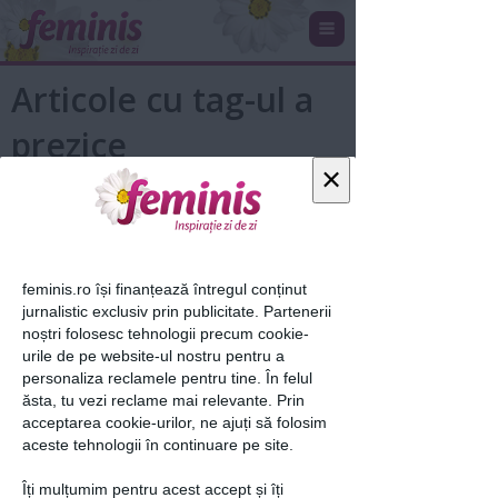
Articole cu tag-ul a
prezice
×
feminis.ro își finanțează întregul conținut
jurnalistic exclusiv prin publicitate. Partenerii
noștri folosesc tehnologii precum cookie-
urile de pe website-ul nostru pentru a
personaliza reclamele pentru tine. În felul
Astronomia si matematica
ăsta, tu vezi reclame mai relevante. Prin
acceptarea cookie-urilor, ne ajuți să folosim
aceste tehnologii în continuare pe site.
21 ian 2012
Îți mulțumim pentru acest accept și îți