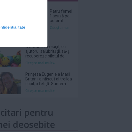
nar
Patru femei
îl acuză pe
actorul
Jared Leto
nfidențialitate
Citeşte mai
de agresiuni
sexuale
O italiancă a reuşit, cu
ajutorul salubrităţii, să-şi
recupereze biletul de
loterie în valoare de 1
Citeşte mai mult»
milion de euro aruncat la
gunoi
Prinţesa Eugenie a Marii
Britanii a născut al treilea
copil, o fetiţă: Suntem
absolut topiţi după micuţa
Citeşte mai mult»
noastră
icitari pentru
ei deosebite