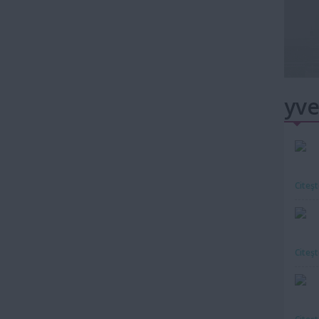
yve
Citeş
Citeş