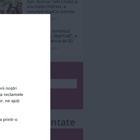
Suri, fiica lui Tom Cruise şi
a lui Katie Holmes, a
renunţat legal la numele
tatălui ei
Citeşte mai mult»
DJ Kavinsky, cunoscut
pentru piesa „Nightcall”, a
decedat la vârsta de 50
de ani
Citeşte mai mult»
wsletter
rii noștri
za reclamele
r, ne ajuți
e mai comentate
a printr-o
i
Săptămânal