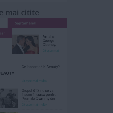
e mai citite
i
Săptămânal
nar
Amal şi
George
Clooney,
nevoiţi să-şi
Citeşte mai
părăsească
vila de lux
din cauza
incendiilor
Ce înseamnă K-Beauty?
Citeşte mai mult»
Grupul BTS nu se va
înscrie în cursa pentru
Premiile Grammy din
2027
Citeşte mai mult»