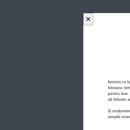
×
feminis.ro îș
folosesc te
pentru tine.
să folosim a
Îți mulțumim
simplă reven