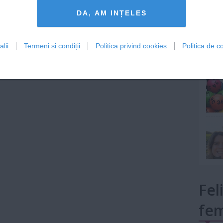
Lu
DA, AM INȚELES
lii
Termeni și condiții
Politica privind cookies
Politica de co
mult»
Fel
fem