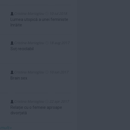
Cristina Marioglou
10 iul 2018
Lumea utopică a unei feministe
înrăite
Cristina Marioglou
18 aug 2017
Soț reciclabil
Cristina Marioglou
10 iun 2017
Brain sex
Cristina Marioglou
22 apr 2017
Relație cu o femeie aproape
divorțată
 mult»