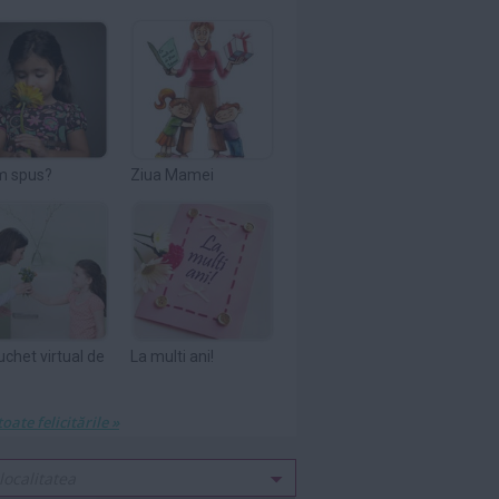
m spus?
Ziua Mamei
uchet virtual de
La multi ani!
toate felicitările »