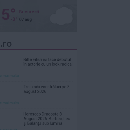
5°
Bucuresti
-3°
07 aug
.ro
Billie Eilish își face debutul
în actorie cu un look radical
te mai mult»
Trei zodii vor străluci pe 8
august 2026
te mai mult»
Horoscop Dragoste 8
August 2026: Berbec, Leu
și Balanță sub lumina
sentimentelor