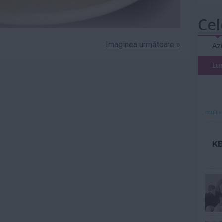
Cel
Imaginea următoare »
Az
Lu
mult»