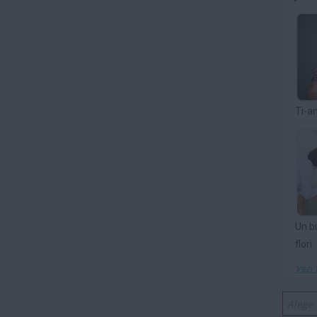
Ti-a
Un b
flori
Vezi 