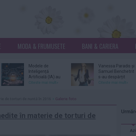
E
MODA & FRUMUSETE
BANI & CARIERA
Modele de
Vanessa Paradis și
Inteligență
Samuel Benchetrit
Artificială (IA) au
s-au despărțit
scăpat de sub...
Citeste mai mult»
Citeste mai mult»
Phil Collins spune
Wim Wenders
ie de torturi de nuntă în 2016
Galerie foto
că a fost la un pas
retrage o scenă
de moarte în
dintr-un film în
Urmăre
2024...
care...
Citeste mai mult»
Citeste mai mult»
edite în materie de torturi de
Suri, fiica lui Tom
Patrick Bruel, vizat
Az
Cruise şi a lui Katie
de două noi