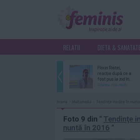
RELATII
DIETA & SANATAT
Florin Ristei,
reacție după ce a
fost pus la zid în...
Citeste mai mult»
De ce revin clienții
Home
Multimedia
Tendinţe inedite în mater
la același atelier de
bijuterii...
Citeste mai mult»
Foto 9 din "
Tendinţe in
nuntă în 2016
"
Amal şi George
Clooney, nevoiţi