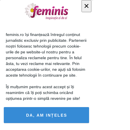
×
Zara, 199,90 lei
feminis.ro își finanțează întregul conținut
jurnalistic exclusiv prin publicitate. Partenerii
Foto 4 din "
Jachete
noștri folosesc tehnologii precum cookie-
pentru vreme
urile de pe website-ul nostru pentru a
primăvăratică: Ce să
personaliza reclamele pentru tine. În felul
ăsta, tu vezi reclame mai relevante. Prin
porţi, în funcţie de siluetă
acceptarea cookie-urilor, ne ajuți să folosim
"
aceste tehnologii în continuare pe site.
Îți mulțumim pentru acest accept și îți
reamintim că îți poți schimba oricând
opțiunea printr-o simplă revenire pe site!
DA, AM INȚELES