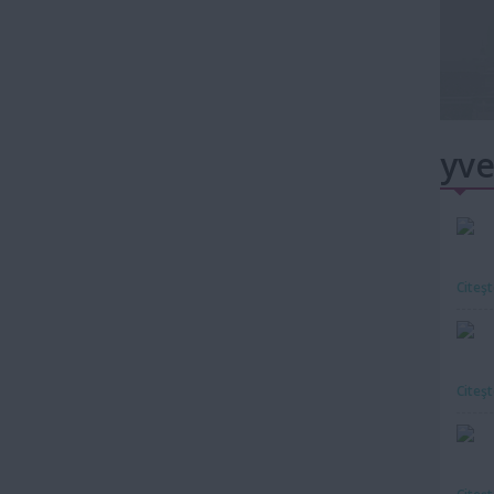
yve
Citeş
Citeş