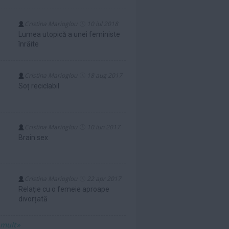
Cristina Marioglou
10 iul 2018
Lumea utopică a unei feministe
înrăite
Cristina Marioglou
18 aug 2017
Soț reciclabil
Cristina Marioglou
10 iun 2017
Brain sex
Cristina Marioglou
22 apr 2017
Relație cu o femeie aproape
divorțată
 mult»