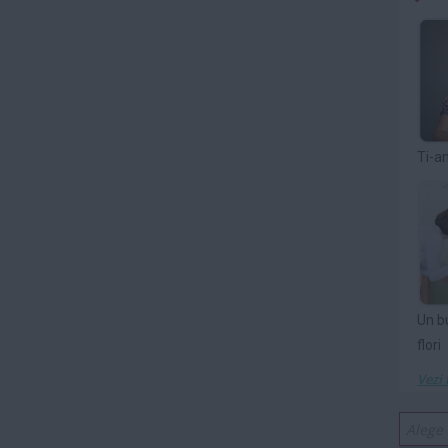
Ti-a
Un b
flori
Vezi 