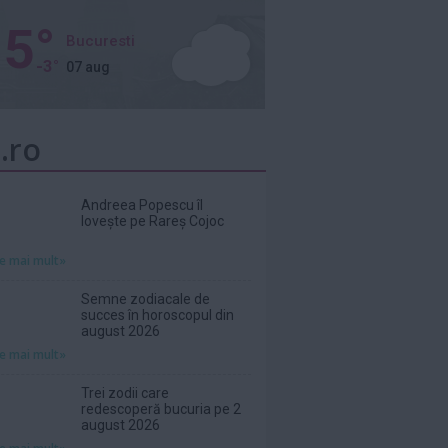
5°
Bucuresti
-3°
07 aug
.ro
Andreea Popescu îl
lovește pe Rareș Cojoc
te mai mult»
Semne zodiacale de
succes în horoscopul din
august 2026
te mai mult»
Trei zodii care
redescoperă bucuria pe 2
august 2026