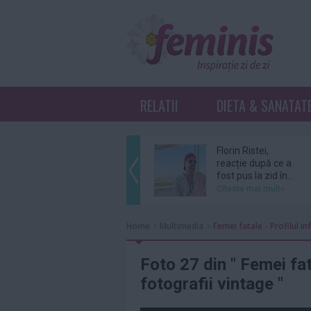
RELATII
DIETA & SANATAT
Florin Ristei,
reacție după ce a
fost pus la zid în...
Citeste mai mult»
De ce revin clienții
Home
Multimedia
Femei fatale - Profilul in
la același atelier de
bijuterii...
Citeste mai mult»
Foto 27 din " Femei fat
fotografii vintage "
Amal şi George
Clooney, nevoiţi