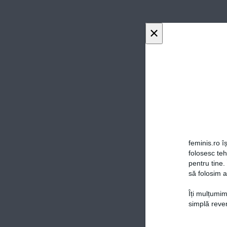
×
feminis.ro îș
folosesc te
pentru tine.
să folosim a
Îți mulțumim
simplă reven