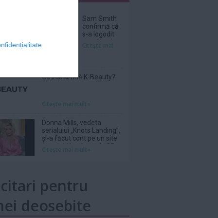
nar
Sam Smith
confirmă că
s-a logodit
cu stilistul
nfidențialitate
Citeşte mai
Christian
Cowan
Ce înseamnă K-Beauty?
Citeşte mai mult»
Donna Mills, vedeta
serialului „Knots Landing”,
și-a făcut cont pe un site
de adulți la vârsta de 85
Citeşte mai mult»
de ani
icitari pentru
ei deosebite