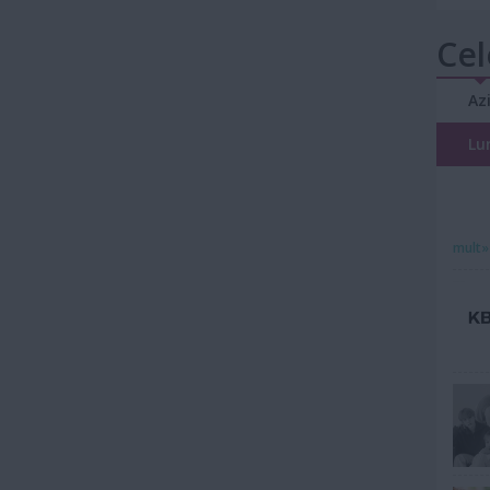
Cel
Az
Lu
mult»