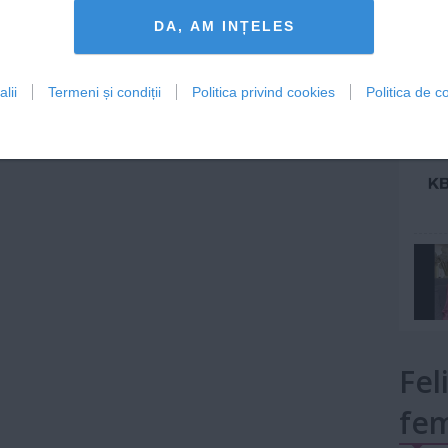
Lu
DA, AM INȚELES
lii
Termeni și condiții
Politica privind cookies
Politica de co
mult»
Fel
fem