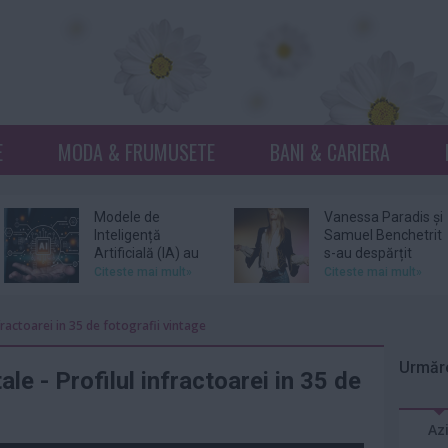
E
MODA & FRUMUSETE
BANI & CARIERA
Modele de
Vanessa Paradis și
Inteligență
Samuel Benchetrit
Artificială (IA) au
s-au despărțit
scăpat de sub...
Citeste mai mult»
Citeste mai mult»
Phil Collins spune
Wim Wenders
fractoarei in 35 de fotografii vintage
că a fost la un pas
retrage o scenă
de moarte în
dintr-un film în
Urmăre
2024...
care...
Citeste mai mult»
Citeste mai mult»
ale - Profilul infractoarei in 35 de
Suri, fiica lui Tom
Patrick Bruel, vizat
Az
Cruise şi a lui Katie
de două noi