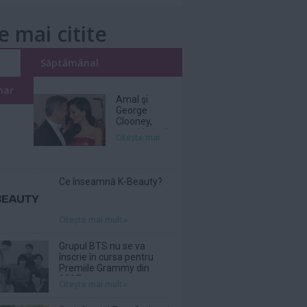
e mai citite
i
Săptămânal
nar
Amal şi
George
Clooney,
nevoiţi să-şi
Citeşte mai
părăsească
vila de lux
din cauza
incendiilor
Ce înseamnă K-Beauty?
Citeşte mai mult»
Grupul BTS nu se va
înscrie în cursa pentru
Premiile Grammy din
2027
Citeşte mai mult»