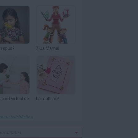
m spus?
Ziua Mamei
uchet virtual de
La multi ani!
toate felicitările »