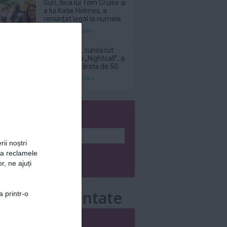
Suri, fiica lui Tom Cruise şi
a lui Katie Holmes, a
renunţat legal la numele
tatălui ei
Citeşte mai mult»
DJ Kavinsky, cunoscut
pentru piesa „Nightcall”, a
decedat la vârsta de 50
de ani
Citeşte mai mult»
wsletter
rii noștri
za reclamele
r, ne ajuți
e mai comentate
a printr-o
i
Săptămânal