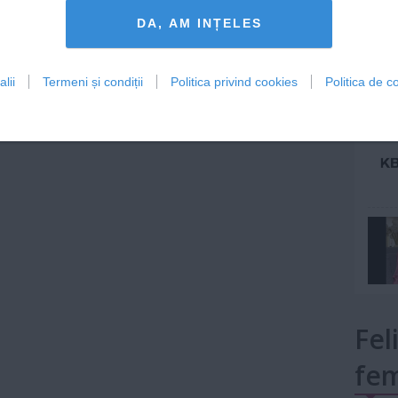
Lu
DA, AM INȚELES
lii
Termeni și condiții
Politica privind cookies
Politica de co
mult»
Fel
fem