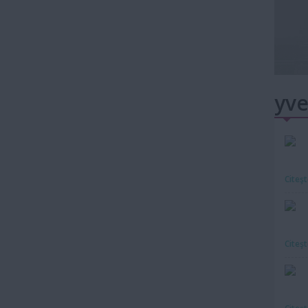
yve
Citeş
Citeş