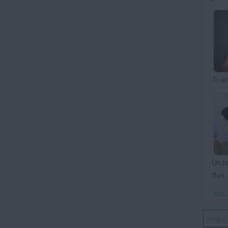
Ti-a
Un b
flori
Vezi 