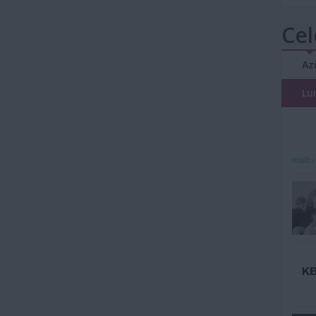
Cel
Az
Lu
mult»