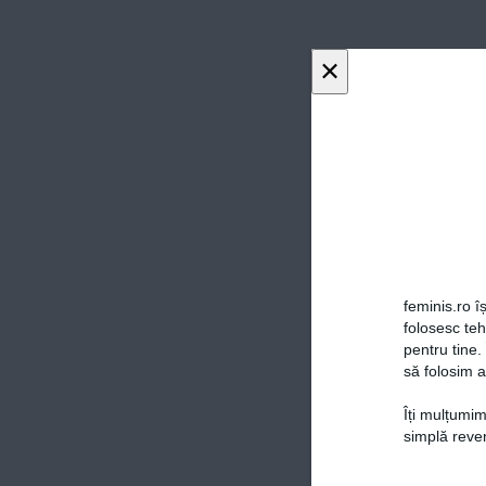
×
feminis.ro îș
folosesc te
pentru tine.
să folosim a
Îți mulțumim
simplă reven