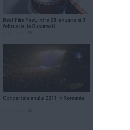
Best Film Fest, intre 28 ianuarie si 3
februarie, la Bucuresti
4 ian 2011
0
Concertele anului 2011 in Romania
8 ian 2011
0