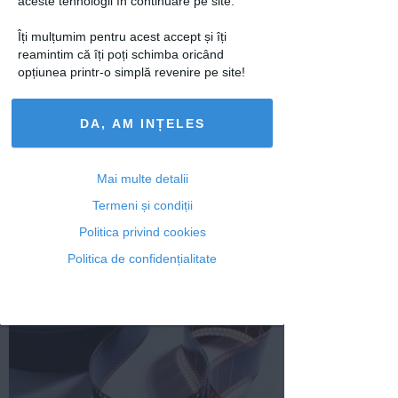
lume incepe joi la Las Vegas
aceste tehnologii în continuare pe site.
5 ian 2011
0
Îți mulțumim pentru acest accept și îți
reamintim că îți poți schimba oricând
opțiunea printr-o simplă revenire pe site!
DA, AM INȚELES
Mai multe detalii
Termeni și condiții
Miley Cyrus ar putea concerta la
Politica privind cookies
Bucuresti
Politica de confidențialitate
5 ian 2011
0