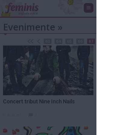
Evenimente »
63
64
65
66
67
Concert tribut Nine Inch Nails
6 ian 2011
0