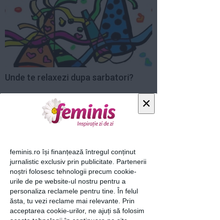
Unde te relaxezi dupa sarbatori?
×
6 ian 2011
1
feminis.ro își finanțează întregul conținut
jurnalistic exclusiv prin publicitate. Partenerii
noștri folosesc tehnologii precum cookie-
urile de pe website-ul nostru pentru a
personaliza reclamele pentru tine. În felul
ăsta, tu vezi reclame mai relevante. Prin
Cel mai mare targ de gadgeturi din
acceptarea cookie-urilor, ne ajuți să folosim