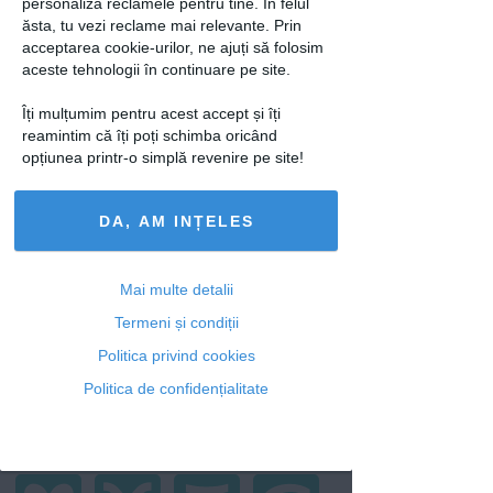
personaliza reclamele pentru tine. În felul
ăsta, tu vezi reclame mai relevante. Prin
acceptarea cookie-urilor, ne ajuți să folosim
aceste tehnologii în continuare pe site.
Îți mulțumim pentru acest accept și îți
reamintim că îți poți schimba oricând
opțiunea printr-o simplă revenire pe site!
DA, AM INȚELES
Ce trebuie să ştii despre Japonia
pentru o vacanţă cu buget redus
Mai multe detalii
8 mai 2017
Termeni și condiții
Politica privind cookies
Horoscop
Politica de confidențialitate
Azi
Săptămânal
2026