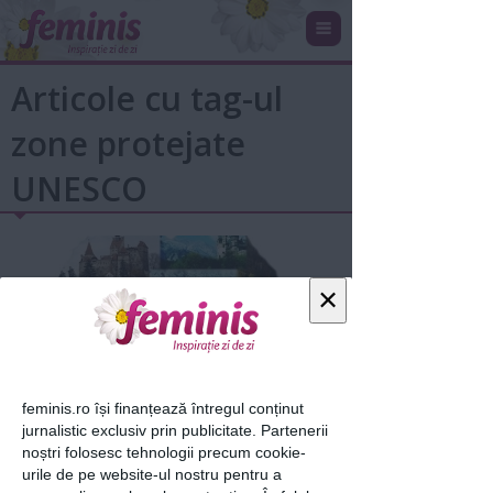
Articole cu tag-ul
zone protejate
UNESCO
×
feminis.ro își finanțează întregul conținut
jurnalistic exclusiv prin publicitate. Partenerii
17 curiozităţi despre România
noștri folosesc tehnologii precum cookie-
pitorească
urile de pe website-ul nostru pentru a
11 mai 2017