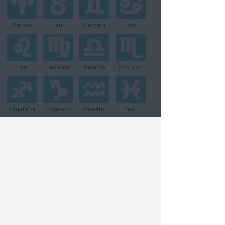
Berbec
Taur
Gemeni
Rac
Leu
Fecioară
Balanţă
Scorpion
Săgetator
Capricorn
Vărsător
Peşti
Vezi toate articolele din:
Relatii
Dieta & Sanatate
Moda & Frumusete
Bani & Cariera