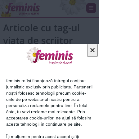
Articole cu tag-ul
viata de scriitor
×
feminis.ro își finanțează întregul conținut
jurnalistic exclusiv prin publicitate. Partenerii
noștri folosesc tehnologii precum cookie-
urile de pe website-ul nostru pentru a
personaliza reclamele pentru tine. În felul
7 sfaturi dacă vrei să scrii o poveste
ăsta, tu vezi reclame mai relevante. Prin
emoționantă
acceptarea cookie-urilor, ne ajuți să folosim
aceste tehnologii în continuare pe site.
18 sep 2020
Îți mulțumim pentru acest accept și îți