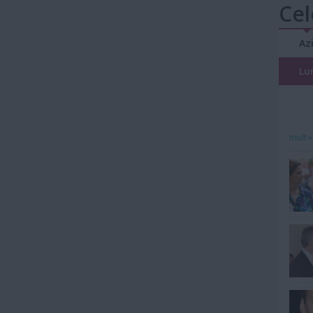
Cel
Az
Lu
mult»