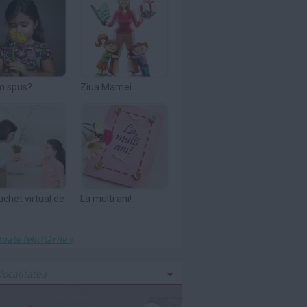
m spus?
Ziua Mamei
uchet virtual de
La multi ani!
toate felicitările »