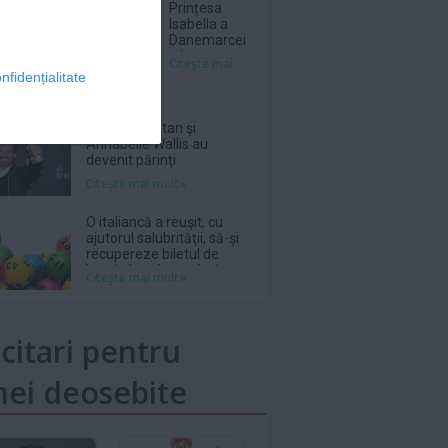
Prințesa
Isabella a
Danemarcei
a început
Citeşte mai
stagiul
nfidențialitate
militar
Sebastian Stan şi
Annabelle Wallis au
devenit părinţi
Citeşte mai mult»
O italiancă a reuşit, cu
ajutorul salubrităţii, să-şi
recupereze biletul de
loterie în valoare de 1
Citeşte mai mult»
milion de euro aruncat la
gunoi
icitari pentru
ei deosebite