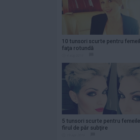
Citeste mai mult»
Saveta Bogdan,
indignată de
prețurile uriașe de
pe...
Citeste mai mult»
10 tunsori scurte pentru femei
faţa rotundă
„Eu contez”,
4 aug 2016
debutul în
lungmetraj al
Alinei Şerban, va...
Citeste mai mult»
5 tunsori scurte pentru femeil
firul de păr subţire
19 apr 2016