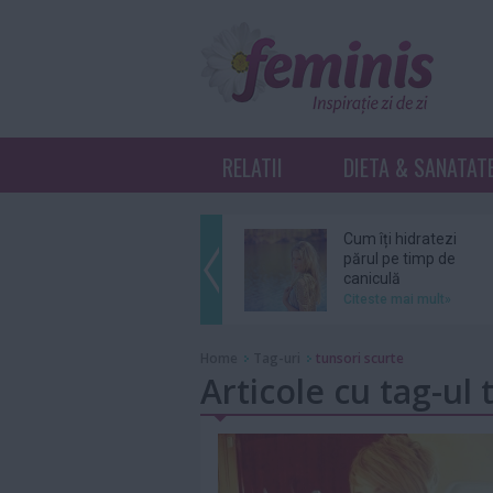
RELATII
DIETA & SANATAT
Cum îți hidratezi
părul pe timp de
caniculă
Citeste mai mult»
Sebastian Stan şi
Home
Tag-uri
tunsori scurte
Annabelle Wallis
Articole cu tag-ul 
au devenit părinţi
Citeste mai mult»
Ce înseamnă K-
Beauty?