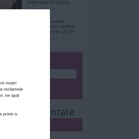
dolari după furtul unui
thriller de război cu
Citeşte mai mult»
Nicolas Cage
Donna Mills, vedeta
serialului „Knots Landing”,
și-a făcut cont pe un site
de adulți la vârsta de 85
Citeşte mai mult»
de ani
wsletter
rii noștri
za reclamele
r, ne ajuți
e mai comentate
a printr-o
i
Săptămânal
nar