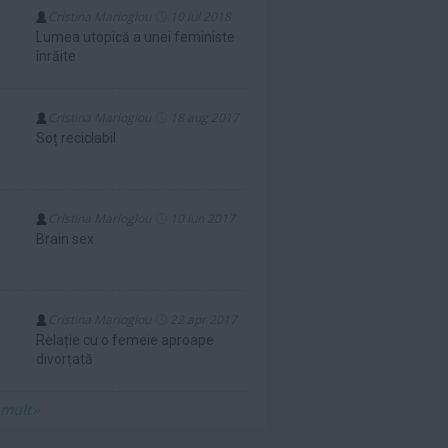
Cristina Marioglou
10 iul 2018
Lumea utopică a unei feministe
înrăite
Cristina Marioglou
18 aug 2017
Soț reciclabil
Cristina Marioglou
10 iun 2017
Brain sex
Cristina Marioglou
22 apr 2017
Relație cu o femeie aproape
divorțată
 mult»