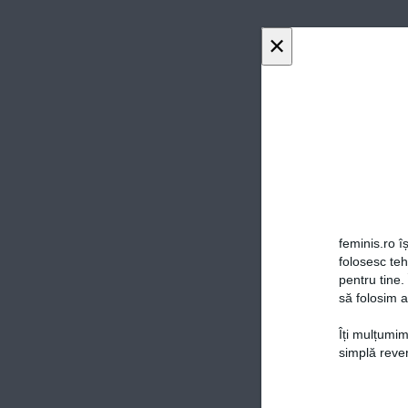
×
feminis.ro îș
folosesc te
pentru tine.
să folosim a
Îți mulțumim
simplă reven