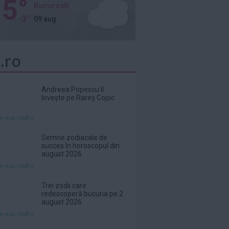
5°
Bucuresti
-3°
09 aug
.ro
Andreea Popescu îl
lovește pe Rareș Cojoc
te mai mult»
Semne zodiacale de
succes în horoscopul din
august 2026
te mai mult»
Trei zodii care
redescoperă bucuria pe 2
august 2026
te mai mult»