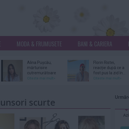
E
MODA & FRUMUSETE
BANI & CARIERA
Alina Pușcău,
Florin Ristei,
mărturisire
reacție după ce a
cutremurătoare
fost pus la zid în...
înainte de...
Citeste mai mult»
Citeste mai mult»
Prințesa Isabella a
De ce revin clienții
Danemarcei a
la același atelier de
Urmăre
tunsori scurte
început stagiul
bijuterii...
militar
Citeste mai mult»
Citeste mai mult»
Az
Sam Smith
Amal şi George
confirmă că s-a
Clooney, nevoiţi