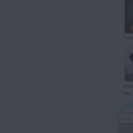
Ti-a
Un b
flori
Vezi 