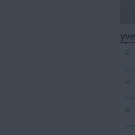
yve
Citeş
Citeş
Citeş