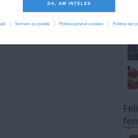
DA, AM INȚELES
lii
Termeni și condiții
Politica privind cookies
Politica de co
mult»
Fel
fem