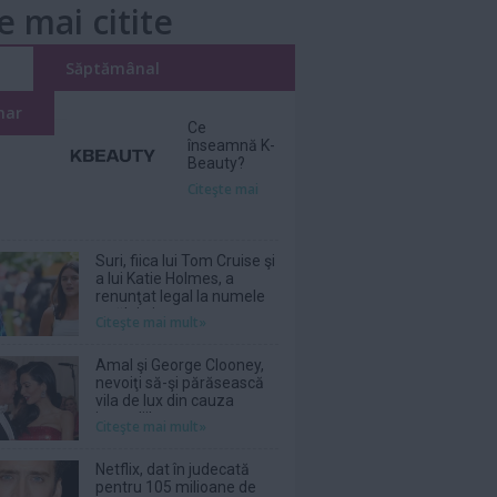
e mai citite
i
Săptămânal
nar
Ce
înseamnă K-
Beauty?
Citeşte mai
Suri, fiica lui Tom Cruise şi
a lui Katie Holmes, a
renunţat legal la numele
tatălui ei
Citeşte mai mult»
Amal şi George Clooney,
nevoiţi să-şi părăsească
vila de lux din cauza
incendiilor
Citeşte mai mult»
Netflix, dat în judecată
pentru 105 milioane de