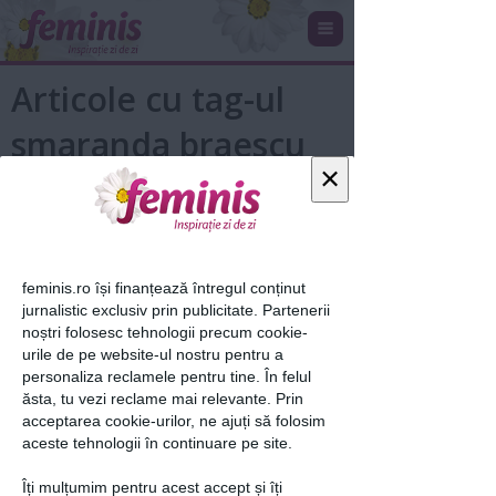
Articole cu tag-ul
smaranda braescu
×
feminis.ro își finanțează întregul conținut
jurnalistic exclusiv prin publicitate. Partenerii
noștri folosesc tehnologii precum cookie-
urile de pe website-ul nostru pentru a
personaliza reclamele pentru tine. În felul
Primele femei parasutiste: Smaranda
ăsta, tu vezi reclame mai relevante. Prin
Braescu s-a aruncat in gol...
acceptarea cookie-urilor, ne ajuți să folosim
aceste tehnologii în continuare pe site.
23 iul 2013
Îți mulțumim pentru acest accept și îți