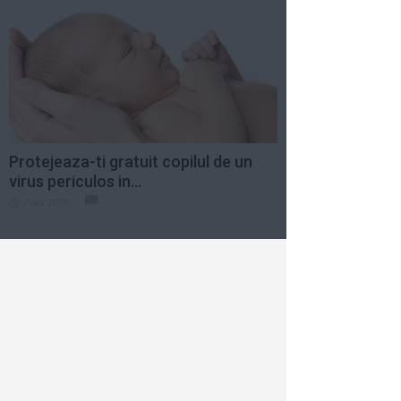
Protejeaza-ti gratuit copilul de un
virus periculos in...
7 oct 2009
Horoscop
Azi
Săptămânal
2026