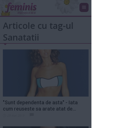
Articole cu tag-ul
Sanatatii
"Sunt dependenta de asta" - Iata
cum reuseste sa arate atat de...
29 mai 2013