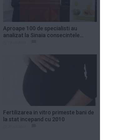
Aproape 100 de specialisti au
analizat la Sinaia consecintele...
13 noi 2009
Fertilizarea in vitro primeste bani de
la stat incepand cu 2010
20 oct 2009