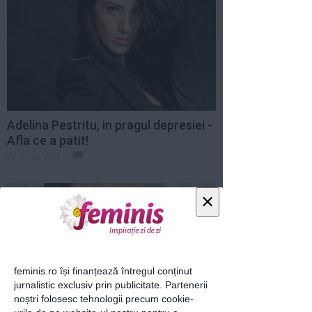
Adelina Pestritu, in pragul depresiei -
Afla ce a patit!
12 mar 2013
×
feminis.ro își finanțează întregul conținut
jurnalistic exclusiv prin publicitate. Partenerii
noștri folosesc tehnologii precum cookie-