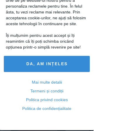
Vrei neaparat un baietel? Mai
urile de pe website-ul nostru pentru a
gandeste-te!
personaliza reclamele pentru tine. În felul
ăsta, tu vezi reclame mai relevante. Prin
28 feb 2013
acceptarea cookie-urilor, ne ajuți să folosim
aceste tehnologii în continuare pe site.
Îți mulțumim pentru acest accept și îți
reamintim că îți poți schimba oricând
opțiunea printr-o simplă revenire pe site!
DA, AM INȚELES
Norma de sex - Te incadrezi in
Mai multe detalii
standardele mondiale?
Termeni și condiții
11 mar 2012
Politica privind cookies
Politica de confidențialitate