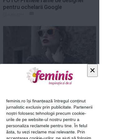
FOTO! Primele rame de designer
pentru ochelarii Google
4 iun 2014
×
Ochelari de soare in tendinte: 25 de
recomandari
22 apr 2014
feminis.ro își finanțează întregul conținut
jurnalistic exclusiv prin publicitate. Partenerii
noștri folosesc tehnologii precum cookie-
urile de pe website-ul nostru pentru a
personaliza reclamele pentru tine. În felul
ăsta, tu vezi reclame mai relevante. Prin
acceptarea cookie-urilor, ne ajuți să folosim