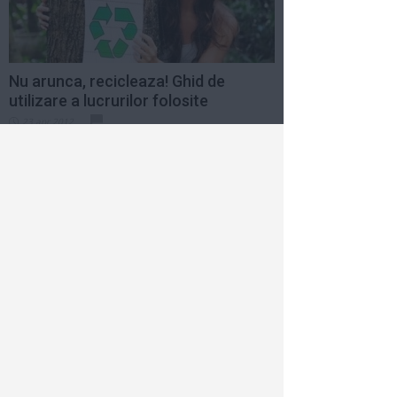
Nu arunca, recicleaza! Ghid de
utilizare a lucrurilor folosite
23 apr 2012
4 pasi pentru a-ti redecora
apartamentul
9 mar 2011