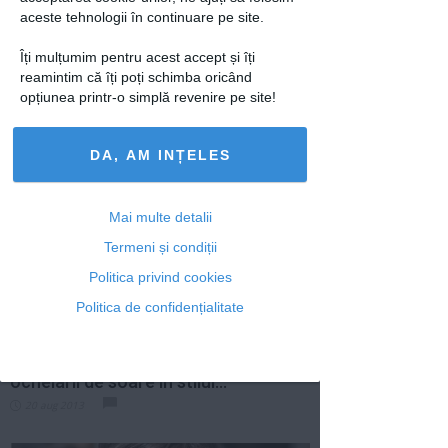
aceste tehnologii în continuare pe site.
Îți mulțumim pentru acest accept și îți
reamintim că îți poți schimba oricând
3 intrebuintari inedite pentru ramele
opțiunea printr-o simplă revenire pe site!
vechi de tablouri
18 feb 2014
DA, AM INȚELES
Mai multe detalii
Termeni și condiții
Politica privind cookies
Politica de confidențialitate
Proiect DIY: Infrumuseteaza-ti
ochelarii de soare in stilul...
20 aug 2013