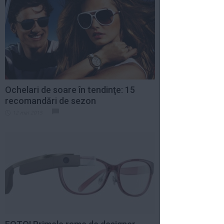
Ochelari de soare în tendinţe: 15
recomandări de sezon
12 mai 2015