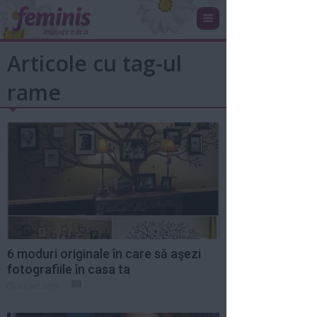
Articole cu tag-ul
rame
6 moduri originale în care să aşezi
fotografiile în casa ta
23 oct 2015