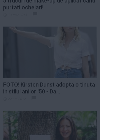
5 trucuri de make-up de aplicat cand
purtati ochelari!
13 mar 2013
FOTO! Kirsten Dunst adopta o tinuta
in stilul anilor '50 - Da...
22 iun 2012