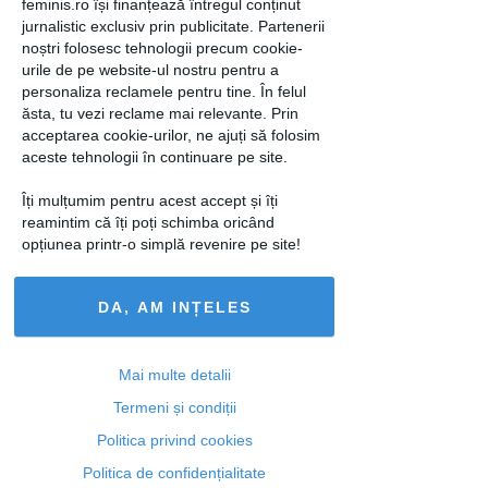
feminis.ro își finanțează întregul conținut
jurnalistic exclusiv prin publicitate. Partenerii
noștri folosesc tehnologii precum cookie-
urile de pe website-ul nostru pentru a
personaliza reclamele pentru tine. În felul
ăsta, tu vezi reclame mai relevante. Prin
acceptarea cookie-urilor, ne ajuți să folosim
aceste tehnologii în continuare pe site.
Seria de barbati care ti-au fost
Îți mulțumim pentru acest accept și îți
"aproape iubiti" nu te va...
reamintim că îți poți schimba oricând
opțiunea printr-o simplă revenire pe site!
19 aug 2014
DA, AM INȚELES
Mai multe detalii
Termeni și condiții
Politica privind cookies
Politica de confidențialitate