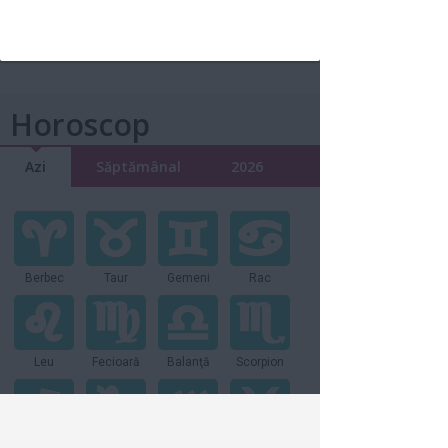
5 motive pentru care ar trebui sa te
mariti cu un barbat...
23 iul 2014
Horoscop
Azi
Săptămânal
2026
Berbec
Taur
Gemeni
Rac
Leu
Fecioară
Balanţă
Scorpion
Săgetator
Capricorn
Vărsător
Peşti