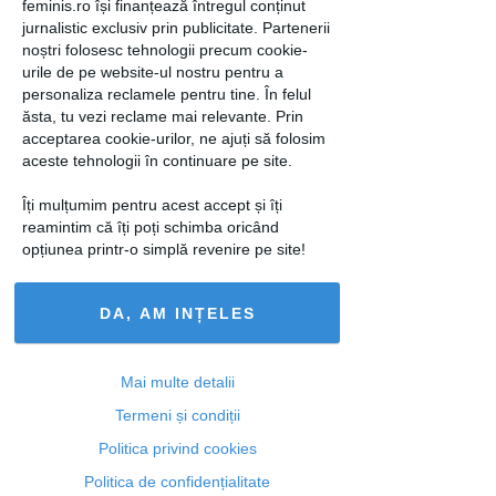
feminis.ro își finanțează întregul conținut
jurnalistic exclusiv prin publicitate. Partenerii
noștri folosesc tehnologii precum cookie-
urile de pe website-ul nostru pentru a
personaliza reclamele pentru tine. În felul
ăsta, tu vezi reclame mai relevante. Prin
acceptarea cookie-urilor, ne ajuți să folosim
aceste tehnologii în continuare pe site.
FOTO! Opere de arta facute din
Îți mulțumim pentru acest accept și îți
obiecte pierdute
reamintim că îți poți schimba oricând
opțiunea printr-o simplă revenire pe site!
6 feb 2014
DA, AM INȚELES
Mai multe detalii
Termeni și condiții
Politica privind cookies
Politica de confidențialitate