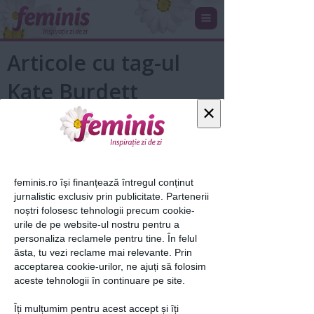
Articole cu tag-ul
Kate Burdett
×
feminis.ro își finanțează întregul conținut
jurnalistic exclusiv prin publicitate. Partenerii
noștri folosesc tehnologii precum cookie-
urile de pe website-ul nostru pentru a
personaliza reclamele pentru tine. În felul
5 modalități în care Pilates îți
ăsta, tu vezi reclame mai relevante. Prin
îmbunătățete performanțele...
acceptarea cookie-urilor, ne ajuți să folosim
aceste tehnologii în continuare pe site.
13 mai 2019
Îți mulțumim pentru acest accept și îți