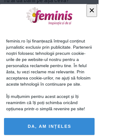
Tu ai da banii pe așa ceva?
×
6 mai 2019
feminis.ro își finanțează întregul conținut
jurnalistic exclusiv prin publicitate. Partenerii
noștri folosesc tehnologii precum cookie-
urile de pe website-ul nostru pentru a
personaliza reclamele pentru tine. În felul
ăsta, tu vezi reclame mai relevante. Prin
acceptarea cookie-urilor, ne ajuți să folosim
Vezi ce a învățat Sophie Turner de
aceste tehnologii în continuare pe site.
pe urma rolului din X-Men:...
Îți mulțumim pentru acest accept și îți
1 apr 2019
reamintim că îți poți schimba oricând
opțiunea printr-o simplă revenire pe site!
DA, AM INȚELES