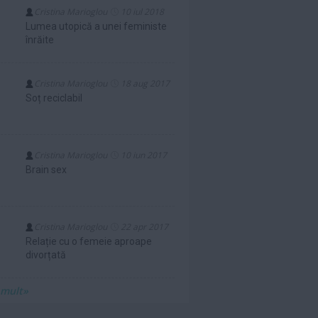
Cristina Marioglou
10 iul 2018
Lumea utopică a unei feministe
înrăite
Cristina Marioglou
18 aug 2017
Soț reciclabil
Cristina Marioglou
10 iun 2017
Brain sex
Cristina Marioglou
22 apr 2017
Relație cu o femeie aproape
divorțată
 mult»