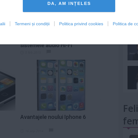
DA, AM INȚELES
lii
Termeni și condiții
Politica privind cookies
Politica de co
mult»
Cele mai bune telefoane pentru
sistemele audio Hi-Fi
5 feb 2015
Fel
Avantajele noului Iphone 6
fem
16 sep 2014