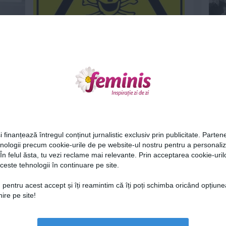
tiai că
Mania iPhone: A incercat sa isi
omoare mama pentru...
23 mar 2015
Ne
i finanțează întregul conținut jurnalistic exclusiv prin publicitate. Partene
hnologii precum cookie-urile de pe website-ul nostru pentru a personali
 În felul ăsta, tu vezi reclame mai relevante. Prin acceptarea cookie-urilo
stii
5 gadgeturi si aplicatii pentru
ceste tehnologii în continuare pe site.
gradinarit
Cel
27 feb 2015
 pentru acest accept și îți reamintim că îți poți schimba oricând opțiune
ire pe site!
Az
Lu