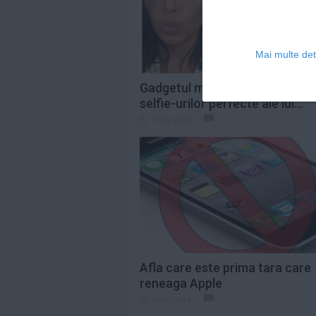
Mai multe deta
Gadgetul momentului, secretul
selfie-urilor perfecte ale lui...
17 feb 2015
Afla care este prima tara care
reneaga Apple
10 oct 2014