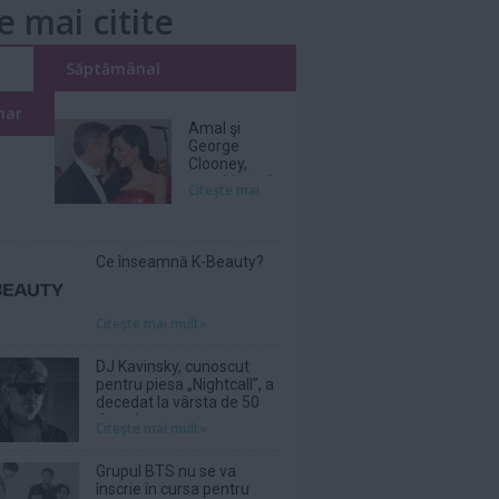
e mai citite
i
Săptămânal
nar
Amal şi
George
Clooney,
nevoiţi să-şi
Citeşte mai
părăsească
vila de lux
din cauza
incendiilor
Ce înseamnă K-Beauty?
Citeşte mai mult»
DJ Kavinsky, cunoscut
pentru piesa „Nightcall”, a
decedat la vârsta de 50
de ani
Citeşte mai mult»
Grupul BTS nu se va
înscrie în cursa pentru