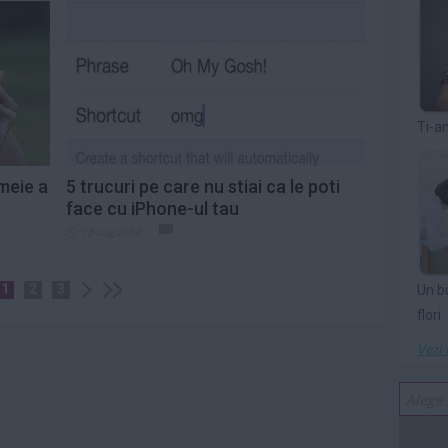
Ti-a
meie a
5 trucuri pe care nu stiai ca le poti
face cu iPhone-ul tau
12 aug 2014
1
2
3
Un b
flori
Vezi 