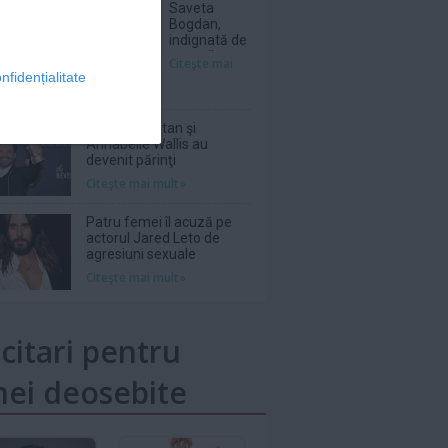
Saveta
Bogdan,
indignată de
prețurile
Citeşte mai
uriașe de pe
nfidențialitate
litoral, în
2026:
„Scump și
Sebastian Stan şi
prost!”
Annabelle Wallis au
devenit părinţi
Citeşte mai mult»
Patru femei îl acuză pe
actorul Jared Leto de
agresiuni sexuale
Citeşte mai mult»
icitari pentru
ei deosebite