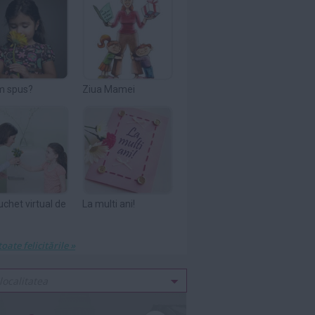
m spus?
Ziua Mamei
uchet virtual de
La multi ani!
toate felicitările »