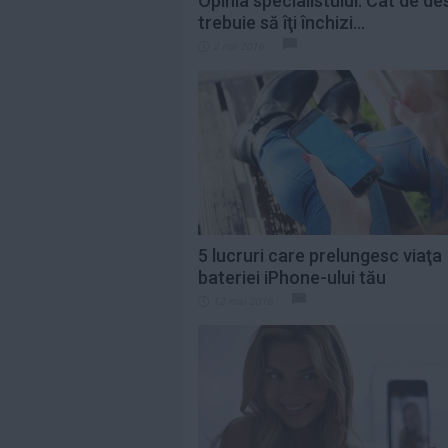
Opinia specialistului: Cât de de
trebuie să îţi închizi...
2 noi 2016
5 lucruri care prelungesc viaţa
bateriei iPhone-ului tău
12 mai 2016