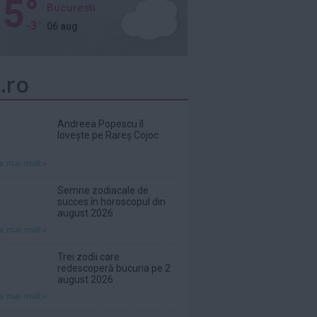
5°
Bucuresti
-3°
06 aug
.ro
Andreea Popescu îl
lovește pe Rareș Cojoc
te mai mult»
Semne zodiacale de
succes în horoscopul din
august 2026
te mai mult»
Trei zodii care
redescoperă bucuria pe 2
august 2026
te mai mult»