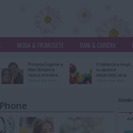
E
MODA & FRUMUSETE
BANI & CARIERA
Prinţesa Eugenie a
O italiancă a reuşit,
Marii Britanii a
cu ajutorul
născut al treilea...
salubrităţii, să-şi...
Citeste mai mult»
Citeste mai mult»
Netflix, dat în
Donna Mills,
judecată pentru
vedeta serialului
Urmăre
 IPhone
105 milioane de
„Knots Landing”, și-
dolari...
a...
Citeste mai mult»
Citeste mai mult»
Az
DJ Kavinsky,
Patru femei îl
cunoscut pentru
acuză pe actorul