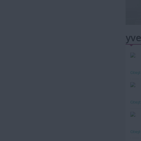
yve
Citeş
Citeş
Citeş