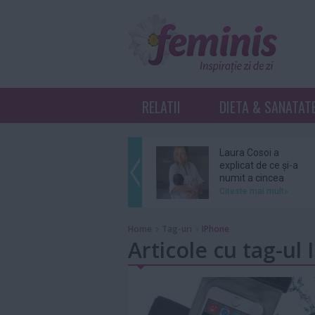
RELATII
DIETA & SANATAT
Laura Cosoi a
explicat de ce și-a
numit a cincea
fiică...
Citeste mai mult»
Ariana Grande se
Home
Tag-uri
IPhone
retrage din
Articole cu tag-ul
distribuția unui
musical...
Citeste mai mult»
Grupul BTS nu se
va înscrie în cursa