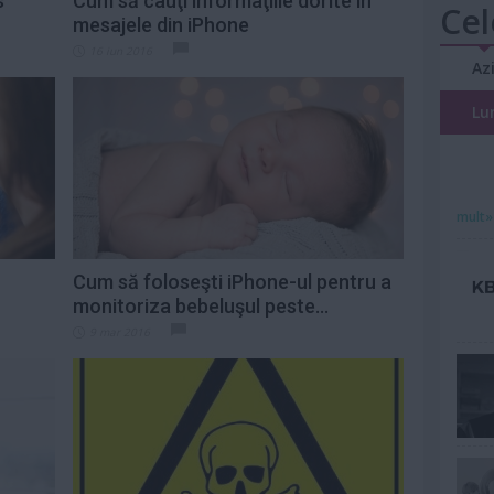
s
Cum să cauţi informaţiile dorite în
Cel
mesajele din iPhone
16 iun 2016
Az
Lu
mult»
Cum să foloseşti iPhone-ul pentru a
monitoriza bebeluşul peste...
9 mar 2016