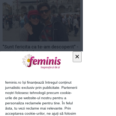
"Sunt fericita ca te-am descoperit" -
vezi cine ii declara...
×
17 mai 2013
feminis.ro își finanțează întregul conținut
jurnalistic exclusiv prin publicitate. Partenerii
noștri folosesc tehnologii precum cookie-
urile de pe website-ul nostru pentru a
personaliza reclamele pentru tine. În felul
ăsta, tu vezi reclame mai relevante. Prin
acceptarea cookie-urilor, ne ajuți să folosim