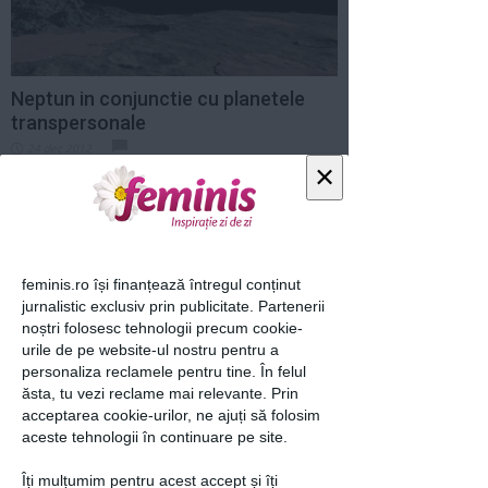
Neptun in conjunctie cu planetele
transpersonale
24 dec 2012
×
feminis.ro își finanțează întregul conținut
jurnalistic exclusiv prin publicitate. Partenerii
noștri folosesc tehnologii precum cookie-
urile de pe website-ul nostru pentru a
personaliza reclamele pentru tine. În felul
Style & Nature Green Carpet Event
ăsta, tu vezi reclame mai relevante. Prin
acceptarea cookie-urilor, ne ajuți să folosim
aceste tehnologii în continuare pe site.
26 sep 2012
Îți mulțumim pentru acest accept și îți