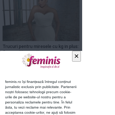
Trucuri pentru miresele cu kg in plus:
Cum sa iti gasesti...
×
12 noi 2014
feminis.ro își finanțează întregul conținut
jurnalistic exclusiv prin publicitate. Partenerii
noștri folosesc tehnologii precum cookie-
urile de pe website-ul nostru pentru a
personaliza reclamele pentru tine. În felul
ăsta, tu vezi reclame mai relevante. Prin
acceptarea cookie-urilor, ne ajuți să folosim