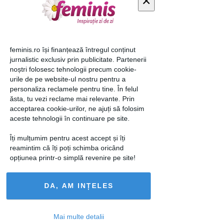
×
feminis.ro își finanțează întregul conținut
jurnalistic exclusiv prin publicitate. Partenerii
noștri folosesc tehnologii precum cookie-
urile de pe website-ul nostru pentru a
4 curiozitati despre corpul tau
personaliza reclamele pentru tine. În felul
ăsta, tu vezi reclame mai relevante. Prin
acceptarea cookie-urilor, ne ajuți să folosim
4 feb 2013
aceste tehnologii în continuare pe site.
Îți mulțumim pentru acest accept și îți
reamintim că îți poți schimba oricând
opțiunea printr-o simplă revenire pe site!
DA, AM INȚELES
Mai multe detalii