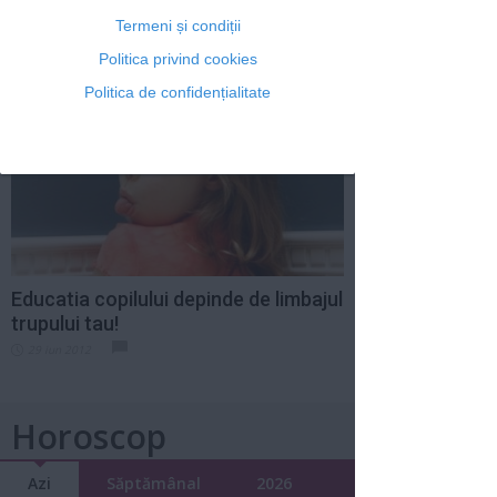
Neptun in conjunctie cu planetele
transpersonale
Termeni și condiții
24 dec 2012
Politica privind cookies
Politica de confidențialitate
Educatia copilului depinde de limbajul
trupului tau!
29 iun 2012
Horoscop
Azi
Săptămânal
2026