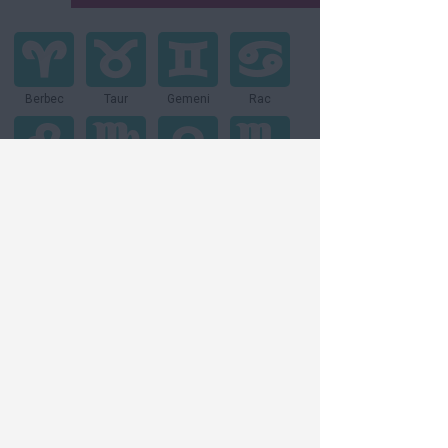
Berbec
Taur
Gemeni
Rac
Leu
Fecioară
Balanţă
Scorpion
Săgetator
Capricorn
Vărsător
Peşti
Vezi toate articolele din:
Relatii
Dieta & Sanatate