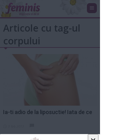
Articole cu tag-ul
corpului
Ia-ti adio de la liposuctie! Iata de ce
5 feb 2013