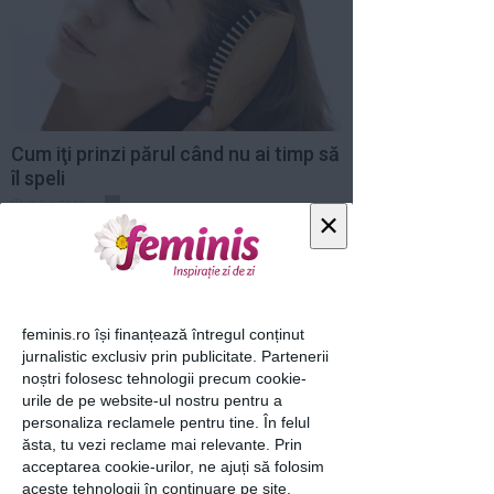
Cum iţi prinzi părul când nu ai timp să
îl speli
3 feb 2016
×
feminis.ro își finanțează întregul conținut
jurnalistic exclusiv prin publicitate. Partenerii
noștri folosesc tehnologii precum cookie-
urile de pe website-ul nostru pentru a
personaliza reclamele pentru tine. În felul
ăsta, tu vezi reclame mai relevante. Prin
Cocul franţuzesc pe care îl poţi face
acceptarea cookie-urilor, ne ajuți să folosim
în 2 minute
aceste tehnologii în continuare pe site.