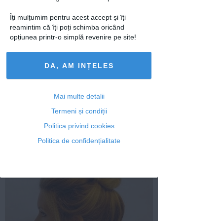
8 dec 2015
Îți mulțumim pentru acest accept și îți
reamintim că îți poți schimba oricând
opțiunea printr-o simplă revenire pe site!
DA, AM INȚELES
Mai multe detalii
Termeni și condiții
Ce coafură să îţi faci în funcţie de
rochia îmbrăcată, în...
Politica privind cookies
12 noi 2015
Politica de confidențialitate