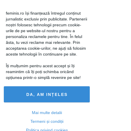
Be PRECIOUS
feminis.ro își finanțează întregul conținut
jurnalistic exclusiv prin publicitate. Partenerii
30 oct 2009
noștri folosesc tehnologii precum cookie-
urile de pe website-ul nostru pentru a
personaliza reclamele pentru tine. În felul
Elena Crisan
ăsta, tu vezi reclame mai relevante. Prin
acceptarea cookie-urilor, ne ajuți să folosim
30 oct 2009
aceste tehnologii în continuare pe site.
Îți mulțumim pentru acest accept și îți
ShoppinGGallery - mall online
reamintim că îți poți schimba oricând
opțiunea printr-o simplă revenire pe site!
29 oct 2009
DA, AM INȚELES
ParfuMANIA
29 oct 2009
Mai multe detalii
Termeni și condiții
NuDoarCercei
Politica privind cookies