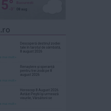
5°
Bucuresti
-3°
08 aug
.ro
Descoperă destinul zodiei
tale în tarotul de sâmbătă,
8 august 2026
te mai mult»
Renaștere și speranță
pentru trei zodii pe 8
august 2026
te mai mult»
Horoscop 8 August 2026.
Astăzi Peştii îşi urmează
visurile, Vărsătorii se
răsfață ca-n povești
te mai mult»