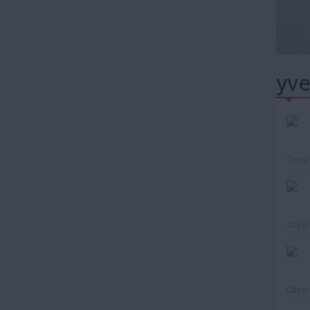
yve
Citeş
Citeş
Citeş