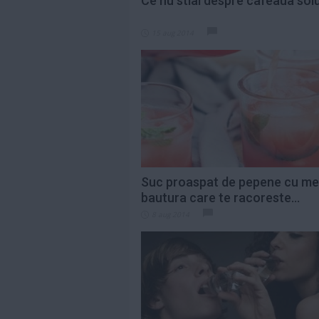
Ce nu stiai despre cafeaua solu
15 aug 2014
Suc proaspat de pepene cu me
bautura care te racoreste...
8 aug 2014