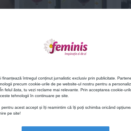
i -
Sangria homemade, in numai 2
minute - Incerci?
25 iun 2014
Ne
i finanțează întregul conținut jurnalistic exclusiv prin publicitate. Partene
hnologii precum cookie-urile de pe website-ul nostru pentru a personali
 În felul ăsta, tu vezi reclame mai relevante. Prin acceptarea cookie-urilo
pa de
Top cele mai plictisitoare vedete de
ceste tehnologii în continuare pe site.
la Hollywood
Cel
13 mai 2014
 pentru acest accept și îți reamintim că îți poți schimba oricând opțiune
ire pe site!
Az
Lu