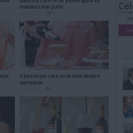
bila
Bautura care te-ar putea ajuta sa
Cel
mananci mai putin
11 aug 2014
Az
Lu
mult»
nta,
3 lucruri pe care nu le stiai despre
sampanie
31 iul 2014