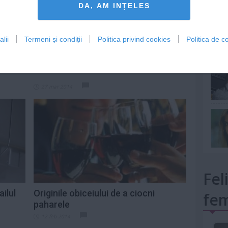
DA, AM INȚELES
lii
Termeni și condiții
Politica privind cookies
Politica de co
mult»
3 mituri despre vodca, demontate
27 mar 2014
Fel
ilul
Originile obiceiului de a ciocni
fem
paharele
12 feb 2014