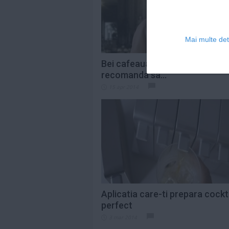
Mai multe deta
Bei cafeaua gresit - Specialistii
recomanda sa...
15 apr 2014
Aplicatia care-ti prepara cockta
perfect
3 mar 2014