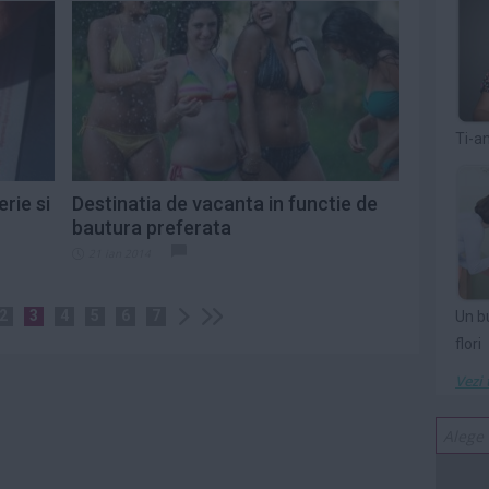
Ti-a
erie si
Destinatia de vacanta in functie de
bautura preferata
21 ian 2014
2
3
4
5
6
7
Un b
flori
Vezi 