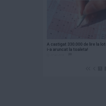
A castigat 330.000 de lire la lot
i-a aruncat la toaleta!
27 ian 2014
1