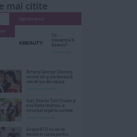
e mai citite
i
Săptămânal
nar
Ce
înseamnă K-
Beauty?
Citeşte mai
Amal şi George Clooney,
nevoiţi să-şi părăsească
vila de lux din cauza
incendiilor
Citeşte mai mult»
Suri, fiica lui Tom Cruise şi
a lui Katie Holmes, a
renunţat legal la numele
tatălui ei
Citeşte mai mult»
Grupul BTS nu se va
înscrie în cursa pentru