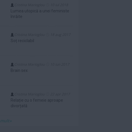
Cristina Marioglou
10 iul 2018
Lumea utopică a unei feministe
înrăite
Cristina Marioglou
18 aug 2017
Soț reciclabil
Cristina Marioglou
10 iun 2017
Brain sex
Cristina Marioglou
22 apr 2017
Relație cu o femeie aproape
divorțată
 mult»