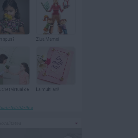
m spus?
Ziua Mamei
uchet virtual de
La multi ani!
toate felicitările »