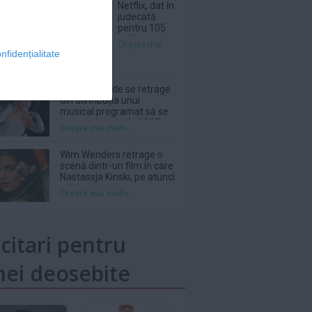
Netflix, dat în
judecată
pentru 105
milioane de
Citeşte mai
dolari după
nfidențialitate
furtul unui
thriller de
război cu
Ariana Grande se retrage
Nicolas Cage
din distribuția unui
musical programat să se
joace la Londra în 2027
Citeşte mai mult»
Wim Wenders retrage o
scenă dintr-un film în care
Nastassja Kinski, pe atunci
adolescentă, apărea
Citeşte mai mult»
topless
icitari pentru
ei deosebite