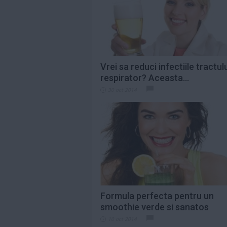
Citeste mai mult»
Saveta Bogdan,
indignată de
prețurile uriașe de
pe...
Citeste mai mult»
Vrei sa reduci infectiile tractul
respirator? Aceasta...
„Eu contez”,
30 oct 2014
debutul în
lungmetraj al
Alinei Şerban, va...
Citeste mai mult»
Formula perfecta pentru un
smoothie verde si sanatos
10 oct 2014