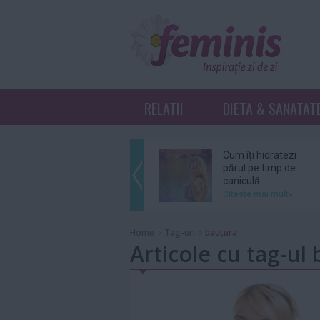
RELATII
DIETA & SANATAT
Cum îți hidratezi
părul pe timp de
caniculă
Citeste mai mult»
Sebastian Stan şi
Home
Tag-uri
bautura
Annabelle Wallis
Articole cu tag-ul
au devenit părinţi
Citeste mai mult»
Ce înseamnă K-
Beauty?