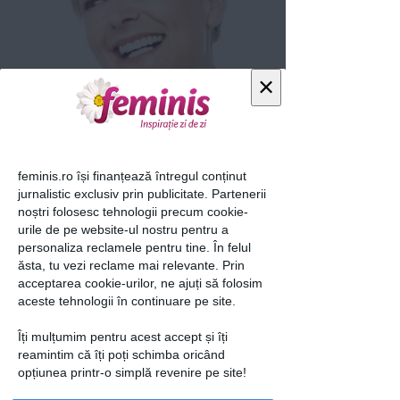
×
Varsta la care femeile nu mai sunt
feminis.ro își finanțează întregul conținut
preocupate de felul in care...
jurnalistic exclusiv prin publicitate. Partenerii
20 sep 2013
noștri folosesc tehnologii precum cookie-
urile de pe website-ul nostru pentru a
personaliza reclamele pentru tine. În felul
ăsta, tu vezi reclame mai relevante. Prin
acceptarea cookie-urilor, ne ajuți să folosim
aceste tehnologii în continuare pe site.
Îți mulțumim pentru acest accept și îți
reamintim că îți poți schimba oricând
opțiunea printr-o simplă revenire pe site!