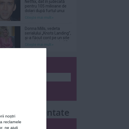
Netflix, dat în judecată
pentru 105 milioane de
dolari după furtul unui
thriller de război cu
Citeşte mai mult»
Nicolas Cage
Donna Mills, vedeta
serialului „Knots Landing”,
și-a făcut cont pe un site
de adulți la vârsta de 85
Citeşte mai mult»
de ani
wsletter
e mai comentate
rii noștri
za reclamele
i
Săptămânal
r, ne ajuți