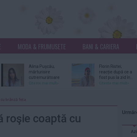
E
MODA & FRUMUSETE
BANI & CARIERA
Alina Pușcău,
Florin Ristei,
mărturisire
reacție după ce a
cutremurătoare
fost pus la zid în...
înainte de...
Citeste mai mult»
Citeste mai mult»
Prințesa Isabella a
De ce revin clienții
 cu brânză feta
Danemarcei a
la același atelier de
început stagiul
bijuterii...
Urmăre
militar
Citeste mai mult»
Citeste mai mult»
ă roşie coaptă cu
Sam Smith
Amal şi George
Az
confirmă că s-a
Clooney, nevoiţi