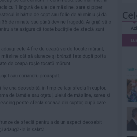
cla cu 1 lingură de ulei de măsline, sare şi piper
Cel
tecul în hârtie de copt sau folie de aluminiu şi dă
tru 35 de minute sau până devine fragedă. Ai grijă să o
Az
ntru a te asigura că toate bucăţile de sfeclă sunt
Lu
e adaugi cele 4 fire de ceapă verde tocate mărunt,
e măsline cât să alunece şi brânză feta după pofta
ătate de ceapă roşie tocată mărunt.
mult»
unjel sau coriandru proaspăt.
fie una deosebită, în timp ce laşi sfecla în cuptor,
ma de lămâie sau oţetul, uleiul de măsline, sarea şi
 dressing peste sfecla scoasă din cuptor, după care
 frunze de sfeclă pentru a da un aspect deosebit
şi adaugă-le în salată.