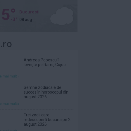
5°
Bucuresti
-3°
08 aug
.ro
Andreea Popescu îl
lovește pe Rareș Cojoc
te mai mult»
Semne zodiacale de
succes în horoscopul din
august 2026
te mai mult»
Trei zodii care
redescoperă bucuria pe 2
august 2026