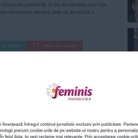
 funcţie de preferinţe. În loc de cubuleţe, poţi tăia
verse dimensiuni sau poţi chiar să apelezi la o
Articolul următor
Ne
Clătite ruseşti cu mazăre şi ceapă
verde
Urmareste-ne si pe
FACEBOOK
Cel
ariu
0
i finanțează întregul conținut jurnalistic exclusiv prin publicitate. Partene
hnologii precum cookie-urile de pe website-ul nostru pentru a personali
Az
 În felul ăsta, tu vezi reclame mai relevante. Prin acceptarea cookie-urilo