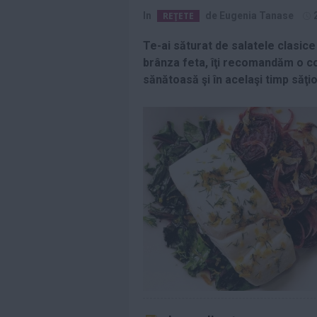
In
REŢETE
de
Eugenia Tanase
Citeste mai mult»
Te-ai săturat de salatele clasice
Saveta Bogdan,
brânza feta, îţi recomandăm o co
indignată de
prețurile uriașe de
sănătoasă şi în acelaşi timp săţi
pe...
Citeste mai mult»
„Eu contez”,
debutul în
lungmetraj al
Alinei Şerban, va...
Citeste mai mult»