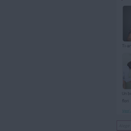
Ti-a
Un b
flori
Vezi 