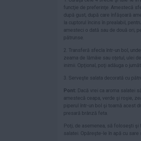
funcţie de preferinţe. Amestecă sfe
după gust, după care înfăşoară ames
la cuptorul încins în prealabil, pen
amesteci o dată sau de două ori, pe
pătrunse.
2. Transferă sfecla într-un bol, und
zeama de lămâie sau oţetul, ulei d
inimii. Opţional, poţi adăuga o jum
3. Serveşte salata decorată cu pătr
Pont:
Dacă vrei ca aroma salatei să 
amestecă ceapa, verde şi roşie, zea
piperul într-un bol şi toarnă acest
presară brânză feta.
Poţi, de asemenea, să foloseşti şi
salatei. Opăreşte-le în apă cu sare 