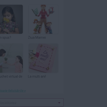
m spus?
Ziua Mamei
uchet virtual de
La multi ani!
toate felicitările »