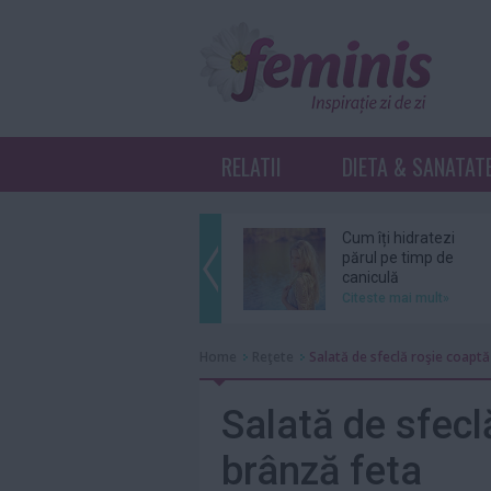
RELATII
DIETA & SANATAT
Cum îți hidratezi
părul pe timp de
caniculă
Citeste mai mult»
Sebastian Stan şi
Home
Reţete
Salată de sfeclă roşie coaptă
Annabelle Wallis
au devenit părinţi
Citeste mai mult»
Salată de sfecl
brânză feta
Ce înseamnă K-
Beauty?