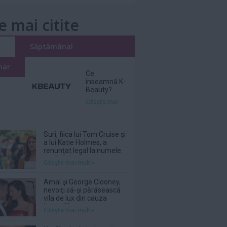
e mai citite
i
Săptămânal
nar
Ce
înseamnă K-
Beauty?
Citeşte mai
Suri, fiica lui Tom Cruise şi
a lui Katie Holmes, a
renunţat legal la numele
tatălui ei
Citeşte mai mult»
Amal şi George Clooney,
nevoiţi să-şi părăsească
vila de lux din cauza
incendiilor
Citeşte mai mult»