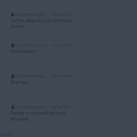
Cristina Marioglou
10 iul 2018
Lumea utopică a unei feministe
înrăite
Cristina Marioglou
18 aug 2017
Soț reciclabil
Cristina Marioglou
10 iun 2017
Brain sex
Cristina Marioglou
22 apr 2017
Relație cu o femeie aproape
divorțată
 mult»