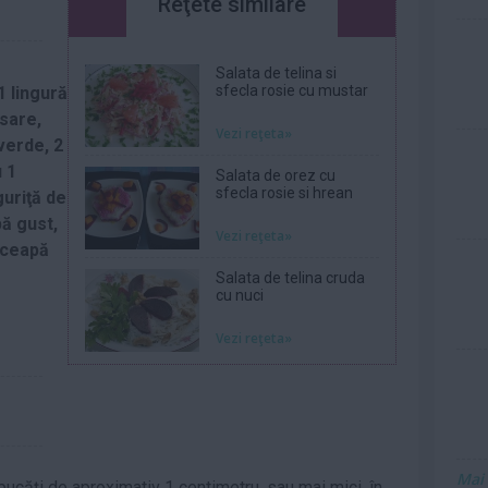
Reţete similare
Salata de telina si
sfecla rosie cu mustar
1 lingură
 sare,
Vezi reţeta»
verde, 2
 1
Salata de orez cu
sfecla rosie si hrean
guriţă de
pă gust,
Vezi reţeta»
, ceapă
Salata de telina cruda
cu nuci
Vezi reţeta»
Mai
 bucăţi de aproximativ 1 centimetru, sau mai mici, în