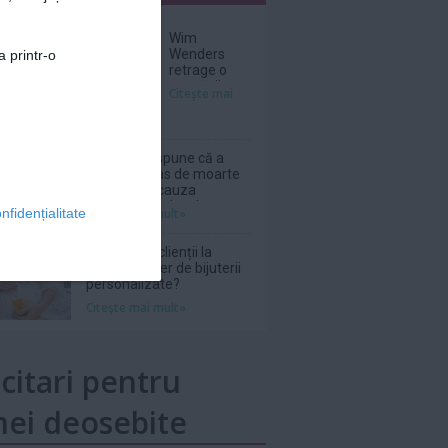
nar
Wim
Wenders
a printr-o
retrage o
scenă dintr-
Citeşte mai
un film în
care
Nastassja
Kinski, pe
Phil Collins spune că a
atunci
fost la un pas de moarte
adolescentă,
în 2024 din cauza
apărea
abuzului de alcool
Citeşte mai mult»
nfidențialitate
topless
De ce revin clienții la
același atelier de bijuterii
personalizate?
Citeşte mai mult»
icitari pentru
ei deosebite