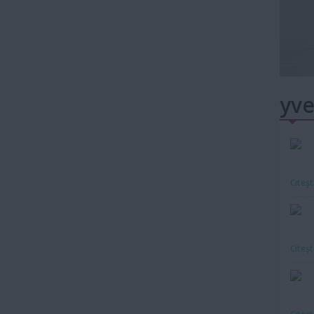
yve
Citeş
Citeş