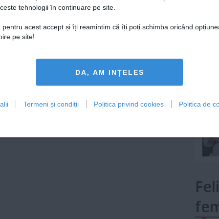
ază-te
pentru a posta un comentariu.
ceste tehnologii în continuare pe site.
Lu
 pentru acest accept și îți reamintim că îți poți schimba oricând opțiune
ire pe site!
mult»
DA, AM INȚELES
lii
Termeni și condiții
Politica privind cookies
Politica de co
Fel
fem