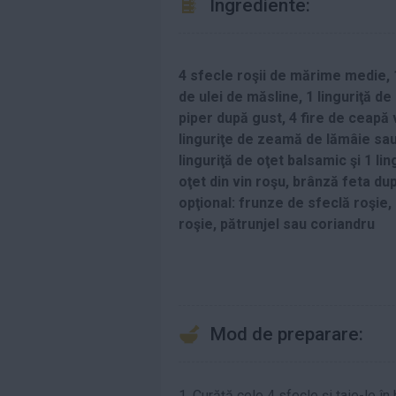
Ingrediente:
4 sfecle roşii de mărime medie, 
de ulei de măsline, 1 linguriţă de
piper după gust, 4 fire de ceapă 
linguriţe de zeamă de lămâie sau
linguriţă de oţet balsamic şi 1 lin
oţet din vin roşu, brânză feta du
opţional: frunze de sfeclă roşie
roşie, pătrunjel sau coriandru
Mod de preparare:
1. Curăţă cele 4 sfecle şi taie-le în