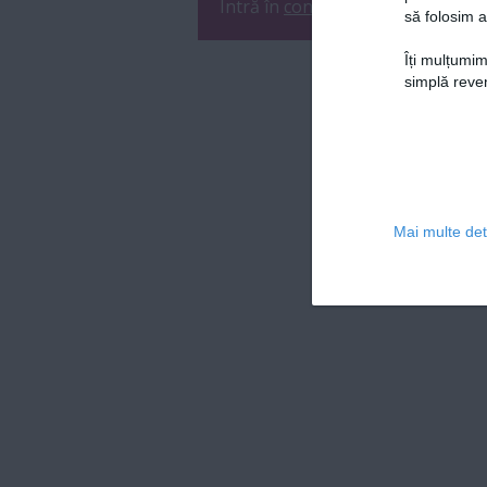
Intră în
contul tău
sau
înregistre
să folosim a
Îți mulțumim
simplă reven
Mai multe deta