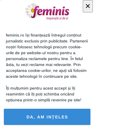
×
Andreea Tonciu
feminis.ro își finanțează întregul conținut
jurnalistic exclusiv prin publicitate. Partenerii
Foto 1 din " Top greseli
noștri folosesc tehnologii precum cookie-
de machiaj ale vedetelor
urile de pe website-ul nostru pentru a
autohtone "
personaliza reclamele pentru tine. În felul
ăsta, tu vezi reclame mai relevante. Prin
acceptarea cookie-urilor, ne ajuți să folosim
aceste tehnologii în continuare pe site.
Îți mulțumim pentru acest accept și îți
reamintim că îți poți schimba oricând
opțiunea printr-o simplă revenire pe site!
DA, AM INȚELES