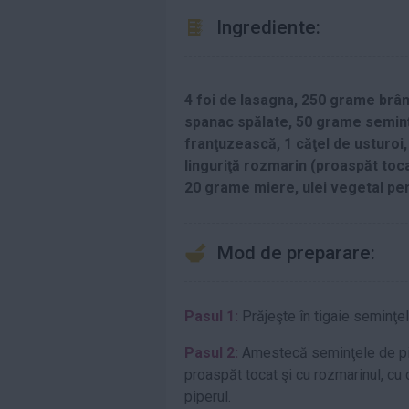
Ingrediente:
4 foi de lasagna, 250 grame brân
spanac spălate, 50 grame seminţe
franţuzească, 1 căţel de usturoi,
linguriţă rozmarin (proaspăt toca
20 grame miere, ulei vegetal pent
Mod de preparare:
Pasul 1:
Prăjeşte în tigaie seminţel
Pasul 2:
Amestecă seminţele de pin 
proaspăt tocat şi cu rozmarinul, cu 
piperul.