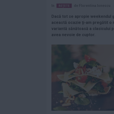
să-şi părăsească
In
REŢETE
de
Florentina Ionescu
vila de...
Citeste mai mult»
Dacă tot se apropie weekendul şi 
Prim-ministrul
această ocazie ţi-am pregătit o r
grec Kyriakos
Mitsotakis i-a
variantă sănătoasă a clasicului p
„mulţumit”...
Citeste mai mult»
avea nevoie de cuptor.
Prințul George a
împlinit 13 ani.
Imaginile făcute...
Citeste mai mult»