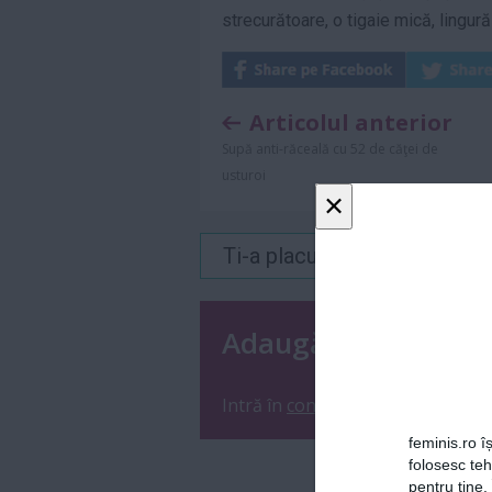
strecurătoare, o tigaie mică, lingură
Articolul anterior
Supă anti-răceală cu 52 de căţei de
usturoi
×
Ti-a placut acest articol? 
Adaugă un coment
Intră în
contul tău
sau
înregistre
feminis.ro îș
folosesc te
pentru tine.