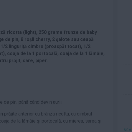
ză ricotta (light), 250 grame frunze de baby
 de pin, 8 roşii cherry, 2 şalote sau ceapă
 1/2 linguriţă cimbru (proaspăt tocat), 1/2
t), coaja de la 1 portocală, coaja de la 1 lămâie,
ru prăjit, sare, piper.
e de pin, până când devin aurii.
prăjite anterior cu brânza ricotta, cu cimbrul
coaja de la lămâie şi portocală, cu mierea, sarea şi
Mai