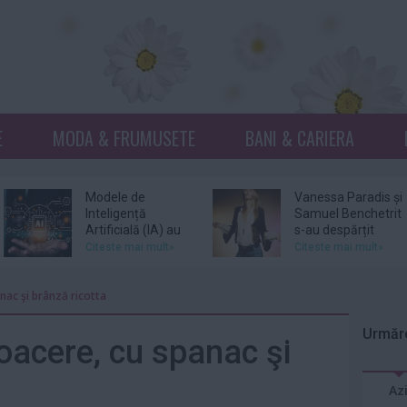
E
MODA & FRUMUSETE
BANI & CARIERA
Modele de
Vanessa Paradis și
Inteligență
Samuel Benchetrit
Artificială (IA) au
s-au despărțit
scăpat de sub...
Citeste mai mult»
Citeste mai mult»
Phil Collins spune
Wim Wenders
nac şi brânză ricotta
că a fost la un pas
retrage o scenă
de moarte în
dintr-un film în
Urmăre
2024...
care...
Citeste mai mult»
Citeste mai mult»
oacere, cu spanac şi
Suri, fiica lui Tom
Patrick Bruel, vizat
Az
Cruise şi a lui Katie
de două noi