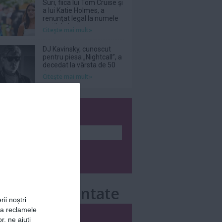
Suri, fiica lui Tom Cruise şi
a lui Katie Holmes, a
renunţat legal la numele
tatălui ei
Citeşte mai mult»
DJ Kavinsky, cunoscut
pentru piesa „Nightcall”, a
decedat la vârsta de 50
de ani
Citeşte mai mult»
wsletter
e mai comentate
rii noștri
za reclamele
i
Săptămânal
r, ne ajuți