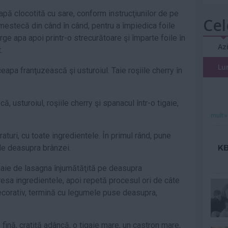
apă clocotită cu sare, conform instrucţiunilor de pe
Cel
mestecă din când în când, pentru a împiedica foile
ge apa apoi printr-o strecurătoare şi împarte foile în
Az
.
Lu
eapa franţuzească şi usturoiul. Taie roşiile cherry în
 usturoiul, roşiile cherry şi spanacul într-o tigaie,
mult»
uri, cu toate ingredientele. În primul rând, pune
ele deasupra brânzei.
oaie de lasagna înjumătăţită pe deasupra
esa ingredientele, apoi repetă procesul ori de câte
ecorativ, termină cu legumele puse deasupra,
fină, cratiţă adâncă, o tigaie mare, un castron mare,