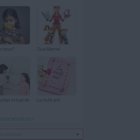
m spus?
Ziua Mamei
uchet virtual de
La multi ani!
toate felicitările »