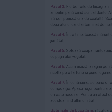
Pasul 3:
Fierbe foile de lasagna în 
ambalaj, până când sunt al dente. A
să se lipească una de cealaltă. Scur
două atunci când ai terminat de fiert
Pasul 4:
Între timp, toaccă mărunt c
jumătăţi.
Pasul 5:
Sotează ceapa franţuzească,
cu puţin ulei vegetal.
Pasul 6:
Acum aşază lasagna pe strat
ricotta pe o farfurie şi pune legum
Pasul 7:
În continuare, se pune o f
compoziţie. Apasă uşor pentru a pr
ori este necesar. Pentru un efect d
acestea fiind ultimul strat.
Ustensile de bucătărie:
răzătoare 