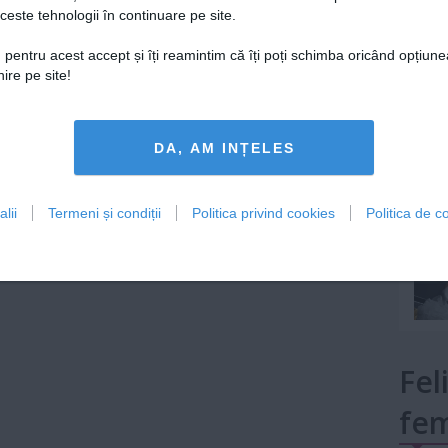
ceste tehnologii în continuare pe site.
Lu
 pentru acest accept și îți reamintim că îți poți schimba oricând opțiune
ire pe site!
mult»
DA, AM INȚELES
lii
Termeni și condiții
Politica privind cookies
Politica de co
Fel
fem