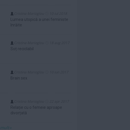
Cristina Marioglou
10 iul 2018
Lumea utopică a unei feministe
înrăite
Cristina Marioglou
18 aug 2017
Soț reciclabil
Cristina Marioglou
10 iun 2017
Brain sex
Cristina Marioglou
22 apr 2017
Relație cu o femeie aproape
divorțată
 mult»