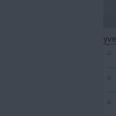
yve
Citeş
Citeş