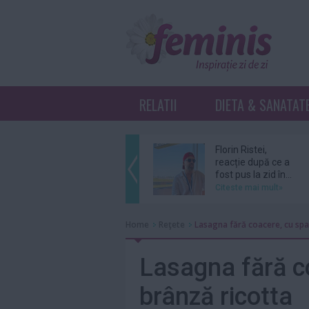
RELATII
DIETA & SANATAT
Florin Ristei,
reacție după ce a
fost pus la zid în...
Citeste mai mult»
De ce revin clienții
Home
Reţete
Lasagna fără coacere, cu spa
la același atelier de
bijuterii...
Citeste mai mult»
Lasagna fără c
brânză ricotta
Amal şi George
Clooney, nevoiţi