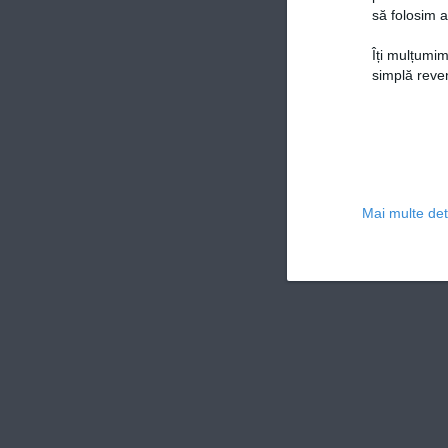
să folosim a
Îți mulțumim
simplă reven
Mai multe deta