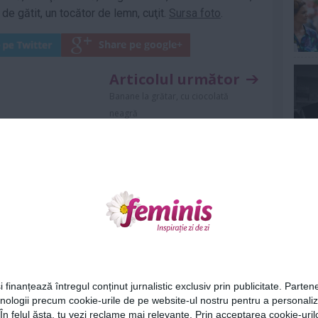
 de gătit, un tocător de lemn, cuţit.
Sursa foto
.
Articolul următor
Banane la grătar, cu ciocolată
neagră
Ne
Urmareste-ne si pe
FACEBOOK
ariu
0
ază-te
pentru a posta un comentariu.
Cel
i finanțează întregul conținut jurnalistic exclusiv prin publicitate. Partene
hnologii precum cookie-urile de pe website-ul nostru pentru a personali
Az
 În felul ăsta, tu vezi reclame mai relevante. Prin acceptarea cookie-urilo