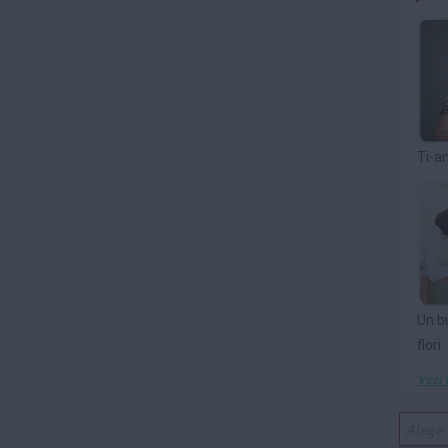
Ti-a
Un b
flori
Vezi 