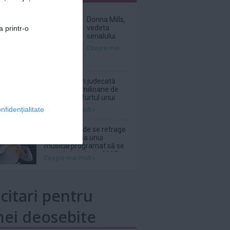
nar
Donna Mills,
vedeta
a printr-o
serialului
„Knots
Citeşte mai
Landing”, și-
a făcut cont
pe un site de
adulți la
Netflix, dat în judecată
vârsta de 85
pentru 105 milioane de
de ani
dolari după furtul unui
thriller de război cu
Citeşte mai mult»
nfidențialitate
Nicolas Cage
Ariana Grande se retrage
din distribuția unui
musical programat să se
joace la Londra în 2027
Citeşte mai mult»
icitari pentru
ei deosebite