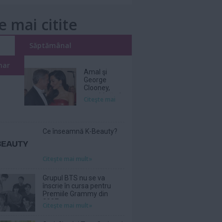
e mai citite
i
Săptămânal
nar
Amal şi
George
Clooney,
nevoiţi să-şi
Citeşte mai
părăsească
vila de lux
din cauza
incendiilor
Ce înseamnă K-Beauty?
Citeşte mai mult»
Grupul BTS nu se va
înscrie în cursa pentru
Premiile Grammy din
2027
Citeşte mai mult»