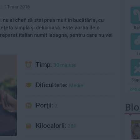
Holmes, a...
plângeri pentru viol
11 mar 2016
și...
Citeste mai mult»
Citeste mai mult»
nu ai chef să stai prea mult în bucătărie, cu
Stevie Wonder
Gunther von
eţetă simplă şi delicioasă. Este vorba de o
Ber
anunţă un nou
Hagens,
album pentru
anatomistul
reparat italian numit lasagna, pentru care nu vei
2027, cu piese...
german care
Citeste mai mult»
Citeste mai mult»
expunea...
Kaylee Hottle,
Oana Roman,
L
actrița din
mesaj emoționant
Timp:
30 minute
'Godzilla', a murit
de ziua tatălui ei,
la 18 ani...
care a...
Citeste mai mult»
Citeste mai mult»
Săge
Dificultate:
Medie
Vezi c
Blo
Porţii:
2
Kilocalorii:
389