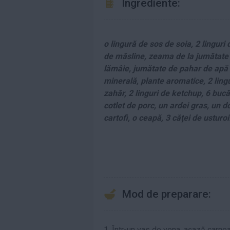
Ingrediente:
o lingură de sos de soia, 2 linguri 
de măsline, zeama de la jumătate
lămâie, jumătate de pahar de apă
minerală, plante aromatice, 2 ling
zahăr, 2 linguri de ketchup, 6 bucă
cotlet de porc, un ardei gras, un d
cartofi, o ceapă, 3 căţei de usturo
Mod de preparare:
1. Într-un vas de yena, aşază carn