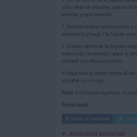
soia, uleiul de măsline, zeama de la
ketchup şi apa minerală.
2. Amestecă bine carnea pentru a se
alimentară şi bagă-l la frigider pes
3. Scoate carnea de la frigider, un
ardeii roşii, dovlecelul, ceapa şi car
presară-l pe deasupra cărnii.
4. Bagă tava la cuptor pentru 40 de
un pahar cu vin roşu.
Pont:
Poţi înlocui legumele cu jumă
Poftă bună!
Articolul anterior