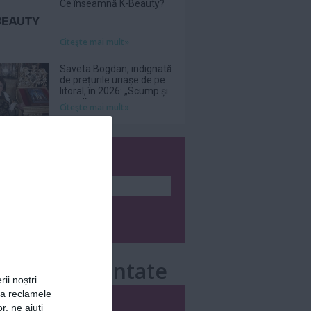
Ce înseamnă K-Beauty?
Citeşte mai mult»
Saveta Bogdan, indignată
de prețurile uriașe de pe
litoral, în 2026: „Scump și
prost!”
Citeşte mai mult»
wsletter
e mai comentate
rii noștri
za reclamele
i
Săptămânal
r, ne ajuți