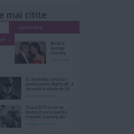
e mai citite
i
Săptămânal
nar
Amal şi
George
Clooney,
nevoiţi să-şi
Citeşte mai
părăsească
vila de lux
din cauza
incendiilor
DJ Kavinsky, cunoscut
pentru piesa „Nightcall”, a
decedat la vârsta de 50
de ani
Citeşte mai mult»
Grupul BTS nu se va
înscrie în cursa pentru
Premiile Grammy din
2027
Citeşte mai mult»