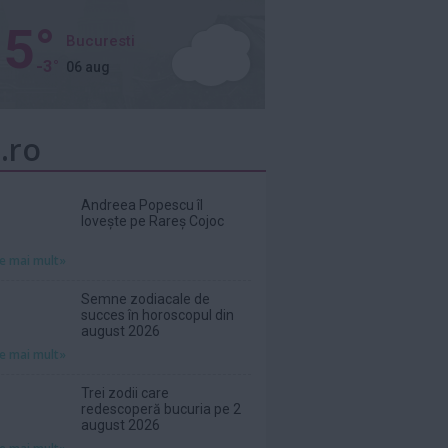
5°
Bucuresti
-3°
06 aug
.ro
Andreea Popescu îl
lovește pe Rareș Cojoc
te mai mult»
Semne zodiacale de
succes în horoscopul din
august 2026
te mai mult»
Trei zodii care
redescoperă bucuria pe 2
august 2026