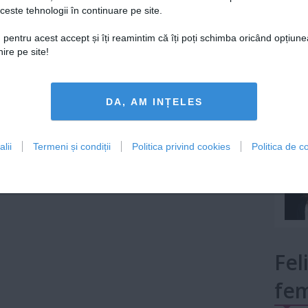
ceste tehnologii în continuare pe site.
Lu
 pentru acest accept și îți reamintim că îți poți schimba oricând opțiune
ire pe site!
mult»
DA, AM INȚELES
lii
Termeni și condiții
Politica privind cookies
Politica de co
Fel
fem