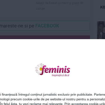
Salată de boeuf cu mere şi piept de
curcan
Urmareste-ne si pe
FACEBOOK
ariu
0
Ne
ază-te
pentru a posta un comentariu.
Cel
i finanțează întregul conținut jurnalistic exclusiv prin publicitate. Partene
hnologii precum cookie-urile de pe website-ul nostru pentru a personali
Az
 În felul ăsta, tu vezi reclame mai relevante. Prin acceptarea cookie-urilo