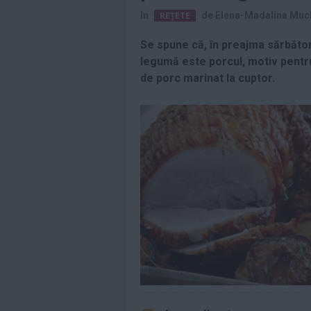
pentru Premiile...
In
REŢETE
de
Elena-Madalina Muc
Citeste mai mult»
Se spune că, în preajma sărbător
Ce cred bărbații că
legumă este porcul, motiv pentru
este romantic, dar
multe femei
de porc marinat la cuptor.
spun...
Citeste mai mult»
Cum prepari cea
mai fragedă ceafă
de porc la cuptor....
Citeste mai mult»