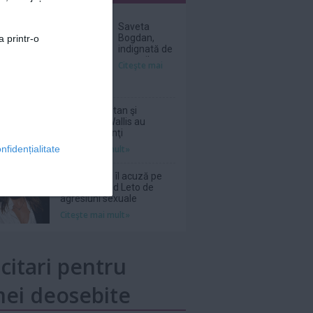
nar
Saveta
Bogdan,
a printr-o
indignată de
prețurile
Citeşte mai
uriașe de pe
litoral, în
2026:
„Scump și
Sebastian Stan şi
prost!”
Annabelle Wallis au
devenit părinţi
Citeşte mai mult»
nfidențialitate
Patru femei îl acuză pe
actorul Jared Leto de
agresiuni sexuale
Citeşte mai mult»
icitari pentru
ei deosebite