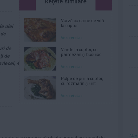
Reţete similare
Varză cu carne de vită
la cuptor
de ulei
 de
Vezi reţeta»
uri de
Vinete la cuptor, cu
parmezan și busuioc
ţi de
ovlecel, 4
Vezi reţeta»
i.
Pulpe de pui la cuptor,
cu rozmarin şi unt
Vezi reţeta»
Mai
ea peste care presează plante aromatice, sosul de