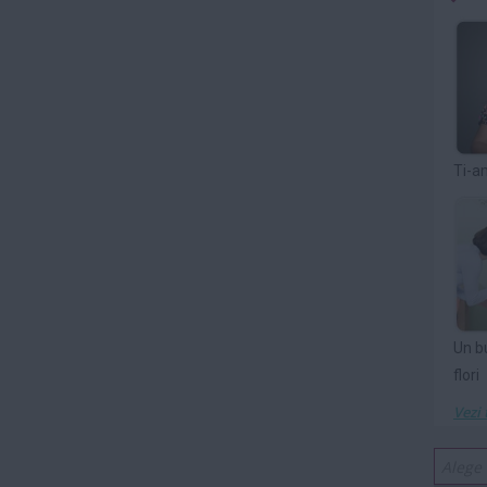
Ti-a
Un b
flori
Vezi 