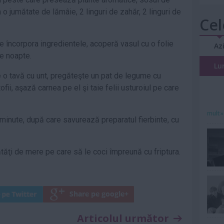
 o jumătate de lămâie, 2 linguri de zahăr, 2 linguri de
Cel
 încorpora ingredientele, acoperă vasul cu o folie
Az
te noapte.
Lu
ge o tavă cu unt, pregăteşte un pat de legume cu
tofii, aşază carnea pe el şi taie felii usturoiul pe care
mult»
 minute, după care savurează preparatul fierbinte, cu
tăţi de mere pe care să le coci împreună cu friptura.
Articolul următor