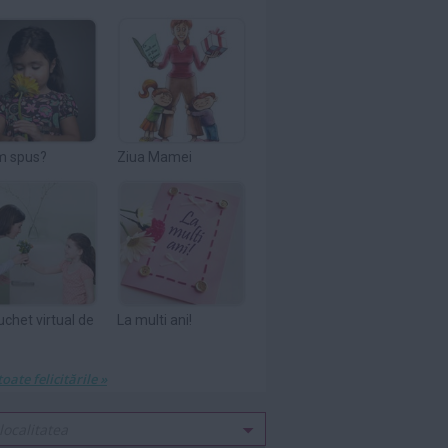
m spus?
Ziua Mamei
uchet virtual de
La multi ani!
toate felicitările »