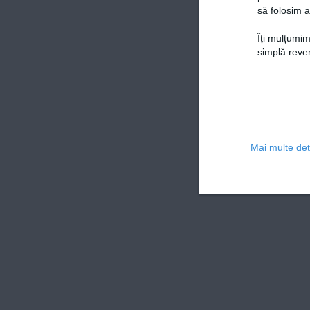
să folosim a
Îți mulțumim
simplă reven
Mai multe deta