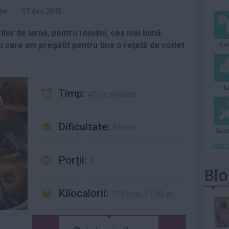
piesa „Nightcall”, a
Jared Leto de
he
17 dec 2015
decedat...
agresiuni...
Citeste mai mult»
Citeste mai mult»
ilor de iarnă, pentru români, cea mai bună
Jon Bon Jovi a
Cântărețul
 care am pregătit pentru tine o reţetă de cotlet
Ber
întrerupt brusc un
american Chris
concert la New
Brown pledează
York din...
vinovat la...
Citeste mai mult»
Citeste mai mult»
Bryan Johnson,
Mihai Trăistariu,
L
Timp:
40 de minute
americanul care a
dezamăgit de
cheltuit o avere
turismul din
pentru...
Bulgaria:...
Citeste mai mult»
Citeste mai mult»
Dificultate:
Medie
Săge
Vezi c
Porţii:
3
Blo
Kilocalorii:
170 kcal / 100 gr