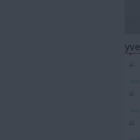
yve
Citeş
Citeş