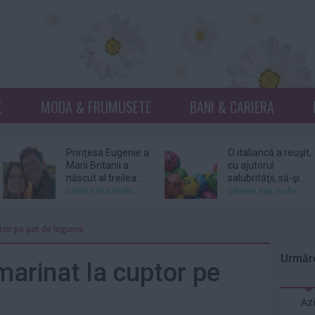
E
MODA & FRUMUSETE
BANI & CARIERA
Prinţesa Eugenie a
O italiancă a reuşit,
Marii Britanii a
cu ajutorul
născut al treilea...
salubrităţii, să-şi...
Citeste mai mult»
Citeste mai mult»
Netflix, dat în
Donna Mills,
ptor pe pat de legume
judecată pentru
vedeta serialului
105 milioane de
„Knots Landing”, și-
Urmăre
dolari...
a...
Citeste mai mult»
Citeste mai mult»
marinat la cuptor pe
DJ Kavinsky,
Patru femei îl
Az
cunoscut pentru
acuză pe actorul