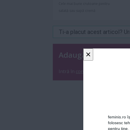
Cele mai bune crutoane pentru
salată sau supă cremă
Ti-a placut acest articol? 
×
Adaugă un coment
Intră în
contul tău
sau
înregistre
feminis.ro îș
folosesc te
pentru tine.