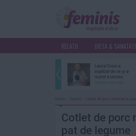
RELATII
DIETA & SANATAT
Laura Cosoi a
explicat de ce și-a
numit a cincea
fiică...
Citeste mai mult»
Ariana Grande se
Home
Reţete
Cotlet de porc marinat la cu
retrage din
distribuția unui
musical...
Citeste mai mult»
Cotlet de porc 
pat de legume
Grupul BTS nu se
va înscrie în cursa