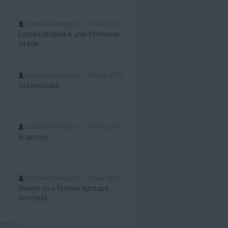
Cristina Marioglou
10 iul 2018
Lumea utopică a unei feministe
înrăite
Cristina Marioglou
18 aug 2017
Soț reciclabil
Cristina Marioglou
10 iun 2017
Brain sex
Cristina Marioglou
22 apr 2017
Relație cu o femeie aproape
divorțată
 mult»