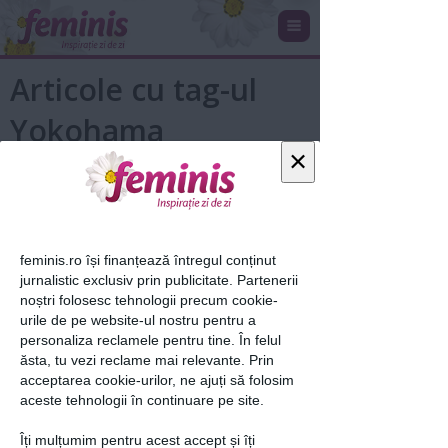
Articole cu tag-ul
Yokohama
×
feminis.ro își finanțează întregul conținut
jurnalistic exclusiv prin publicitate. Partenerii
noștri folosesc tehnologii precum cookie-
urile de pe website-ul nostru pentru a
personaliza reclamele pentru tine. În felul
Ce trebuie să ştii despre Japonia
ăsta, tu vezi reclame mai relevante. Prin
pentru o vacanţă cu buget redus
acceptarea cookie-urilor, ne ajuți să folosim
aceste tehnologii în continuare pe site.
8 mai 2017
Îți mulțumim pentru acest accept și îți