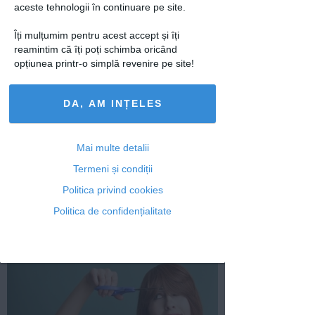
Schimbare de look înainte de Paşte:
aceste tehnologii în continuare pe site.
25 de tunsori
29 apr 2016
Îți mulțumim pentru acest accept și îți
reamintim că îți poți schimba oricând
opțiunea printr-o simplă revenire pe site!
DA, AM INȚELES
Mai multe detalii
Termeni și condiții
5 tunsori scurte pentru femeile cu
Politica privind cookies
firul de păr subţire
Politica de confidențialitate
19 apr 2016