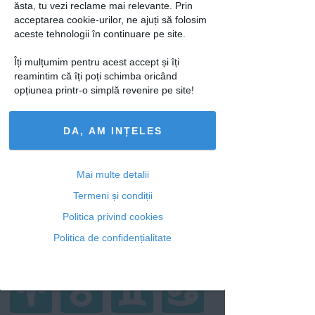
ăsta, tu vezi reclame mai relevante. Prin
acceptarea cookie-urilor, ne ajuți să folosim
aceste tehnologii în continuare pe site.
Îți mulțumim pentru acest accept și îți
reamintim că îți poți schimba oricând
opțiunea printr-o simplă revenire pe site!
TEST: Partenerul ideal se ascunde în
DA, AM INȚELES
spatele uneia dintre imagini
21 feb 2018
Mai multe detalii
Termeni și condiții
Horoscop
Politica privind cookies
Politica de confidențialitate
Azi
Săptămânal
2026