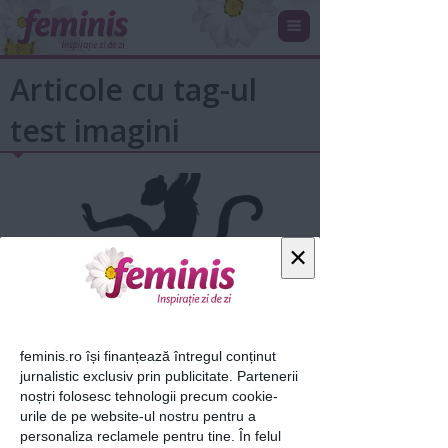
Articole cu tag-ul
test imagini
×
Ce vezi prima oară în imagine scoate
feminis.ro își finanțează întregul conținut
jurnalistic exclusiv prin publicitate. Partenerii
la iveală ce fel de...
noștri folosesc tehnologii precum cookie-
30 ian 2019
urile de pe website-ul nostru pentru a
personaliza reclamele pentru tine. În felul