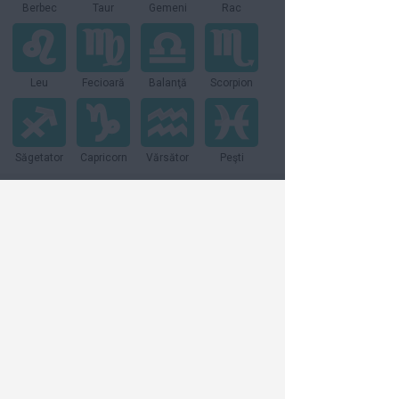
Berbec
Taur
Gemeni
Rac
Leu
Fecioară
Balanţă
Scorpion
Săgetator
Capricorn
Vărsător
Peşti
Vezi toate articolele din:
Relatii
Dieta & Sanatate
Moda & Frumusete
Bani & Cariera
Lifestyle