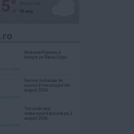
5°
Bucuresti
-3°
06 aug
.ro
Andreea Popescu îl
lovește pe Rareș Cojoc
te mai mult»
Semne zodiacale de
succes în horoscopul din
august 2026
te mai mult»
Trei zodii care
redescoperă bucuria pe 2
august 2026
te mai mult»