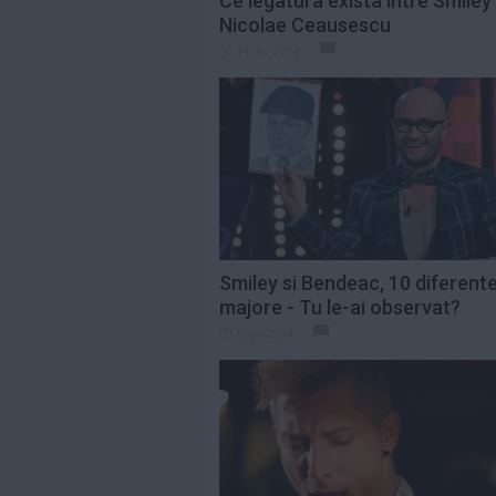
Ce legatura exista intre Smiley 
Nicolae Ceausescu
31 oct 2014
Smiley si Bendeac, 10 diferent
majore - Tu le-ai observat?
6 ian 2014