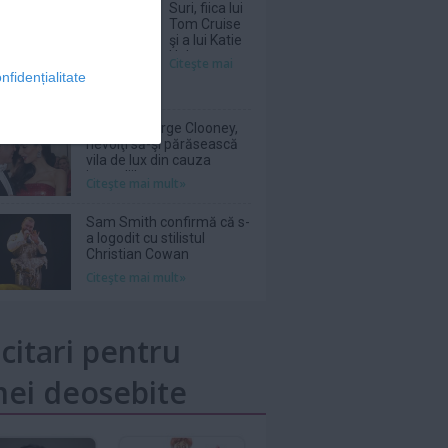
Suri, fiica lui
Tom Cruise
şi a lui Katie
Holmes, a
Citeşte mai
renunţat
nfidențialitate
legal la
numele
tatălui ei
Amal şi George Clooney,
nevoiţi să-şi părăsească
vila de lux din cauza
incendiilor
Citeşte mai mult»
Sam Smith confirmă că s-
a logodit cu stilistul
Christian Cowan
Citeşte mai mult»
icitari pentru
ei deosebite