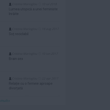
Cristina Marioglou
10 iul 2018
Lumea utopică a unei feministe
înrăite
Cristina Marioglou
18 aug 2017
Soț reciclabil
Cristina Marioglou
10 iun 2017
Brain sex
Cristina Marioglou
22 apr 2017
Relație cu o femeie aproape
divorțată
 mult»