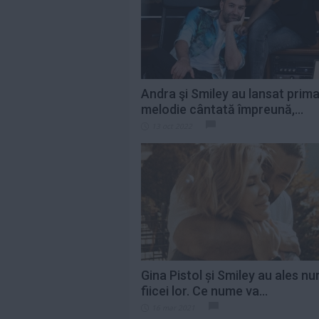
pentru Premiile...
Citeste mai mult»
Ce cred bărbații că
este romantic, dar
multe femei
spun...
Citeste mai mult»
Andra şi Smiley au lansat prim
melodie cântată împreună,...
Cum prepari cea
13 oct 2022
mai fragedă ceafă
de porc la cuptor....
Citeste mai mult»
Gina Pistol și Smiley au ales n
fiicei lor. Ce nume va...
16 mar 2021