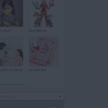
m spus?
Ziua Mamei
uchet virtual de
La multi ani!
toate felicitările »