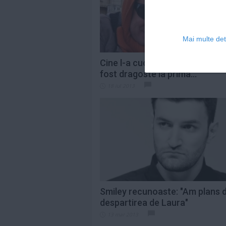
Mai multe deta
Cine l-a cucerit acum pe Smile
fost dragoste la prima...
18 iul 2013
Smiley recunoaste: "Am plans 
despartirea de Laura"
13 mar 2013