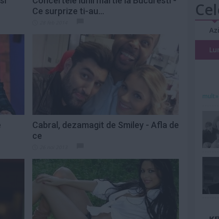
si
Concertele lunii martie la Bucuresti -
Cel
Ce surprize ti-au...
28 feb 2014
Az
Lu
mult»
e
Cabral, dezamagit de Smiley - Afla de
ce
26 noi 2013