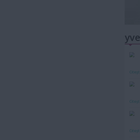
yve
Citeş
Citeş
Citeş