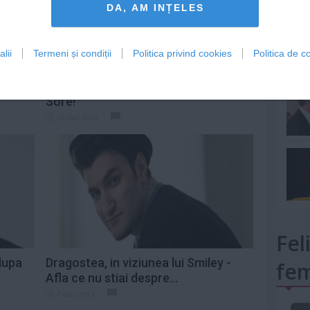
DA, AM INȚELES
lii
Termeni și condiții
Politica privind cookies
Politica de co
mult»
y? "A
Smiley, adevarul despre relatia cu
Sore!
16 mai 2013
Fel
dupa
Dragostea, in viziunea lui Smiley -
fem
Afla ce nu stiai despre...
7 mar 2013