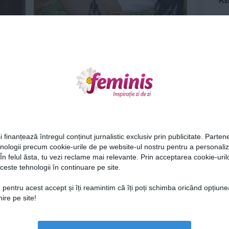
i
Cu EA iese Smiley la film!
11 sep 2013
Ne
i finanțează întregul conținut jurnalistic exclusiv prin publicitate. Partene
hnologii precum cookie-urile de pe website-ul nostru pentru a personali
 În felul ăsta, tu vezi reclame mai relevante. Prin acceptarea cookie-urilo
Afla cum a trecut Smiley peste
ceste tehnologii în continuare pe site.
despartirea de Laura Cosoi!
Cel
29 iul 2013
 pentru acest accept și îți reamintim că îți poți schimba oricând opțiune
ire pe site!
Az
Lu