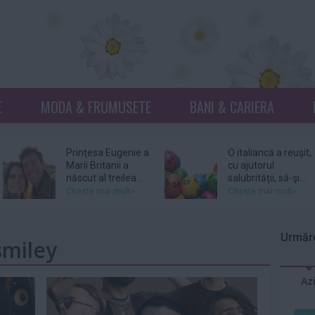
E
MODA & FRUMUSETE
BANI & CARIERA
Prinţesa Eugenie a
O italiancă a reuşit,
Marii Britanii a
cu ajutorul
născut al treilea...
salubrităţii, să-şi...
Citeste mai mult»
Citeste mai mult»
Netflix, dat în
Donna Mills,
judecată pentru
vedeta serialului
Urmăre
smiley
105 milioane de
„Knots Landing”, și-
dolari...
a...
Citeste mai mult»
Citeste mai mult»
Az
DJ Kavinsky,
Patru femei îl
cunoscut pentru
acuză pe actorul