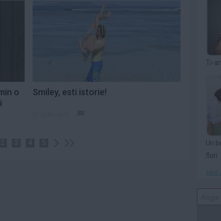
Ti-a
min o
Smiley, esti istorie!
i
12 feb 2013
2
3
4
5
Un b
flori
Vezi 