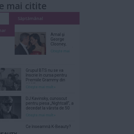
e mai citite
i
Săptămânal
nar
Amal şi
George
Clooney,
nevoiţi să-şi
Citeşte mai
părăsească
vila de lux
din cauza
incendiilor
Grupul BTS nu se va
înscrie în cursa pentru
Premiile Grammy din
2027
Citeşte mai mult»
DJ Kavinsky, cunoscut
pentru piesa „Nightcall”, a
decedat la vârsta de 50
de ani
Citeşte mai mult»
Ce înseamnă K-Beauty?