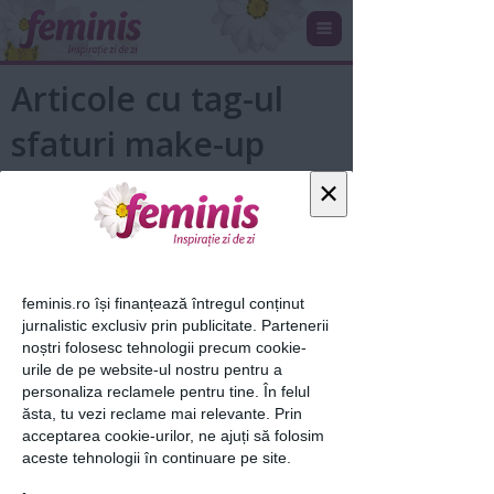
Articole cu tag-ul
sfaturi make-up
artist
×
feminis.ro își finanțează întregul conținut
jurnalistic exclusiv prin publicitate. Partenerii
noștri folosesc tehnologii precum cookie-
urile de pe website-ul nostru pentru a
personaliza reclamele pentru tine. În felul
ăsta, tu vezi reclame mai relevante. Prin
acceptarea cookie-urilor, ne ajuți să folosim
5 greşeli pe care un make-up artist
aceste tehnologii în continuare pe site.
nu le-ar face niciodată
30 aug 2016