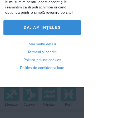
Îți mulțumim pentru acest accept și îți
reamintim că îți poți schimba oricând
opțiunea printr-o simplă revenire pe site!
Horoscop
DA, AM INȚELES
Azi
Săptămânal
2026
Mai multe detalii
Termeni și condiții
Politica privind cookies
Berbec
Taur
Gemeni
Rac
Politica de confidențialitate
Leu
Fecioară
Balanţă
Scorpion
Săgetator
Capricorn
Vărsător
Peşti