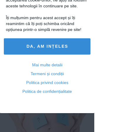
2 milioane de romani sufera de
aceste tehnologii în continuare pe site.
diabet zaharat
22 mai 2014
Îți mulțumim pentru acest accept și îți
reamintim că îți poți schimba oricând
opțiunea printr-o simplă revenire pe site!
DA, AM INȚELES
Mai multe detalii
Termeni și condiții
Tara in care este cel mai rau sa fii
Politica privind cookies
mama
Politica de confidențialitate
6 mai 2014