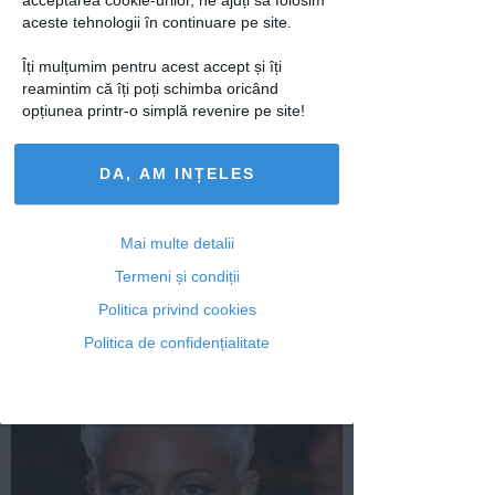
Tinuta sexy de primavara a la
aceste tehnologii în continuare pe site.
Rihanna - Indraznesti?
9 mai 2013
Îți mulțumim pentru acest accept și îți
reamintim că îți poți schimba oricând
opțiunea printr-o simplă revenire pe site!
DA, AM INȚELES
Mai multe detalii
Termeni și condiții
Chris Brown isi scrie autobiografia?
Politica privind cookies
Politica de confidențialitate
9 mai 2013