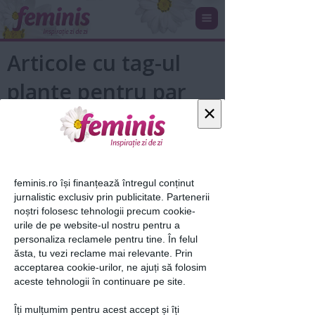
Articole cu tag-ul
plante pentru par
×
feminis.ro își finanțează întregul conținut
jurnalistic exclusiv prin publicitate. Partenerii
noștri folosesc tehnologii precum cookie-
urile de pe website-ul nostru pentru a
personaliza reclamele pentru tine. În felul
Ulei din ierburi pentru parul subtire
ăsta, tu vezi reclame mai relevante. Prin
acceptarea cookie-urilor, ne ajuți să folosim
aceste tehnologii în continuare pe site.
17 aug 2011
Îți mulțumim pentru acest accept și îți