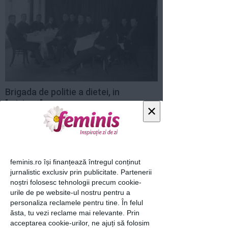
Brigada de politie a dietei, in
"misiune"
×
27 mai 2014
feminis.ro își finanțează întregul conținut
jurnalistic exclusiv prin publicitate. Partenerii
noștri folosesc tehnologii precum cookie-
urile de pe website-ul nostru pentru a
personaliza reclamele pentru tine. În felul
ăsta, tu vezi reclame mai relevante. Prin
acceptarea cookie-urilor, ne ajuți să folosim