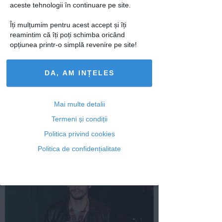
VIDEO: Manechin cu coastele la
aceste tehnologii în continuare pe site.
vedere - decizia extrema a unui...
16 mai 2014
Îți mulțumim pentru acest accept și îți
reamintim că îți poți schimba oricând
opțiunea printr-o simplă revenire pe site!
DA, AM INȚELES
Mai multe detalii
Termeni și condiții
Cel mai batran barbat in viata este
Politica privind cookies
din New York
Politica de confidențialitate
6 mai 2014