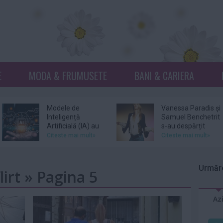
E
MODA & FRUMUSETE
BANI & CARIERA
Modele de
Vanessa Paradis și
Inteligență
Samuel Benchetrit
Artificială (IA) au
s-au despărțit
scăpat de sub...
Citeste mai mult»
Citeste mai mult»
Phil Collins spune
Wim Wenders
că a fost la un pas
retrage o scenă
Urmăre
lirt » Pagina 5
de moarte în
dintr-un film în
2024...
care...
Citeste mai mult»
Citeste mai mult»
Az
Suri, fiica lui Tom
Patrick Bruel, vizat
Cruise şi a lui Katie
de două noi