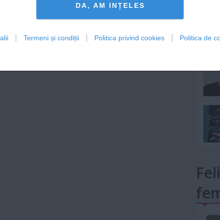
DA, AM INȚELES
lii
Termeni și condiții
Politica privind cookies
Politica de co
mult»
Fel
fem