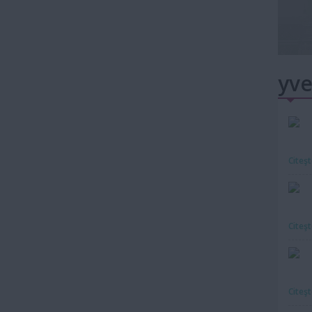
yve
Citeş
Citeş
Citeş