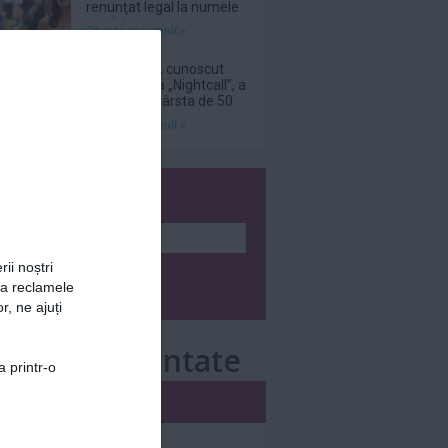
renunţat legal la numele
tatălui ei
Citeşte mai mult»
DJ Kavinsky, cunoscut
pentru piesa „Nightcall”, a
decedat la vârsta de 50
de ani
Citeşte mai mult»
wsletter
rii noștri
za reclamele
r, ne ajuți
e mai comentate
a printr-o
i
Săptămânal
nar