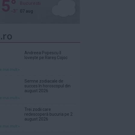
5°
Bucuresti
-3°
07 aug
.ro
Andreea Popescu îl
lovește pe Rareș Cojoc
te mai mult»
Semne zodiacale de
succes în horoscopul din
august 2026
te mai mult»
Trei zodii care
redescoperă bucuria pe 2
august 2026
te mai mult»