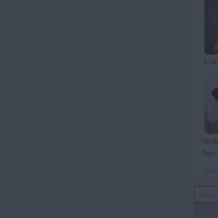
Ti-a
Un b
flori
Vezi 