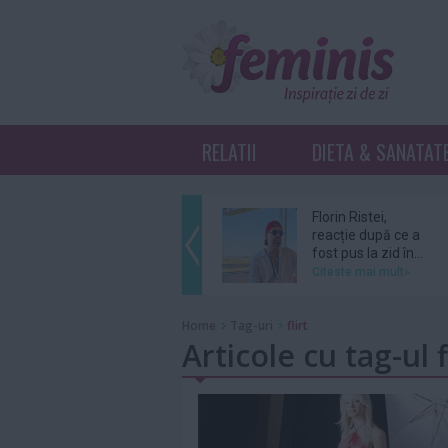
RELATII
DIETA & SANATAT
Florin Ristei,
reacție după ce a
fost pus la zid în...
Citeste mai mult»
De ce revin clienții
Home
Tag-uri
flirt
la același atelier de
Articole cu tag-ul f
bijuterii...
Citeste mai mult»
Amal şi George
Clooney, nevoiţi