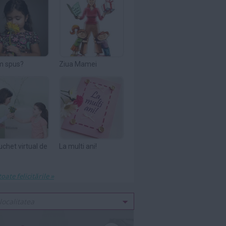
m spus?
Ziua Mamei
uchet virtual de
La multi ani!
toate felicitările »