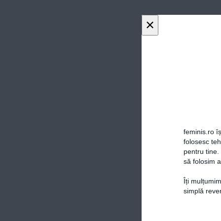
×
feminis.ro îș
folosesc te
pentru tine.
să folosim a
Îți mulțumim
simplă reven