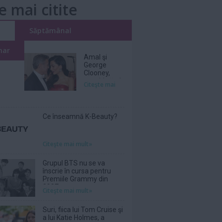
e mai citite
i
Săptămânal
nar
Amal şi
George
Clooney,
nevoiţi să-şi
Citeşte mai
părăsească
vila de lux
din cauza
incendiilor
Ce înseamnă K-Beauty?
Citeşte mai mult»
Grupul BTS nu se va
înscrie în cursa pentru
Premiile Grammy din
2027
Citeşte mai mult»
Suri, fiica lui Tom Cruise şi
a lui Katie Holmes, a