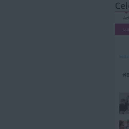
Cel
Az
Lu
mult»