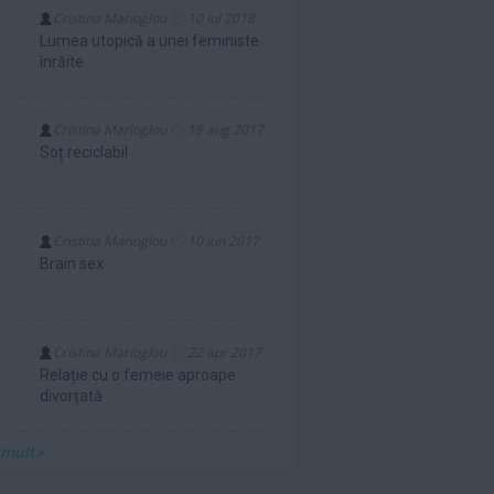
Cristina Marioglou
10 iul 2018
Lumea utopică a unei feministe
înrăite
Cristina Marioglou
18 aug 2017
Soț reciclabil
Cristina Marioglou
10 iun 2017
Brain sex
Cristina Marioglou
22 apr 2017
Relație cu o femeie aproape
divorțată
 mult»