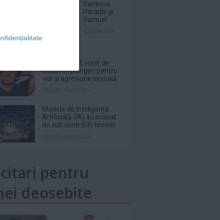
Vanessa
Paradis și
Samuel
Benchetrit s-
Citeşte mai
au despărțit
nfidențialitate
Patrick Bruel, vizat de
două noi plângeri pentru
viol și agresiune sexuală
Citeşte mai mult»
Modele de Inteligență
Artificială (IA) au scăpat
de sub control în testele
de securitate cibernetică,
Citeşte mai mult»
semnalează un raport
britanic
icitari pentru
ei deosebite