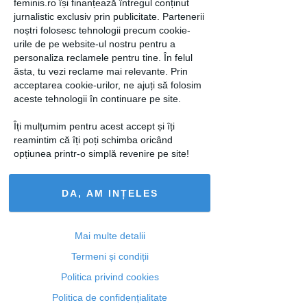
feminis.ro își finanțează întregul conținut
jurnalistic exclusiv prin publicitate. Partenerii
noștri folosesc tehnologii precum cookie-
urile de pe website-ul nostru pentru a
personaliza reclamele pentru tine. În felul
ăsta, tu vezi reclame mai relevante. Prin
acceptarea cookie-urilor, ne ajuți să folosim
aceste tehnologii în continuare pe site.
10 reguli folosite de make-up artişti
Îți mulțumim pentru acest accept și îți
pe timp de toamnă
reamintim că îți poți schimba oricând
opțiunea printr-o simplă revenire pe site!
20 sep 2016
DA, AM INȚELES
Mai multe detalii
Termeni și condiții
Politica privind cookies
Politica de confidențialitate