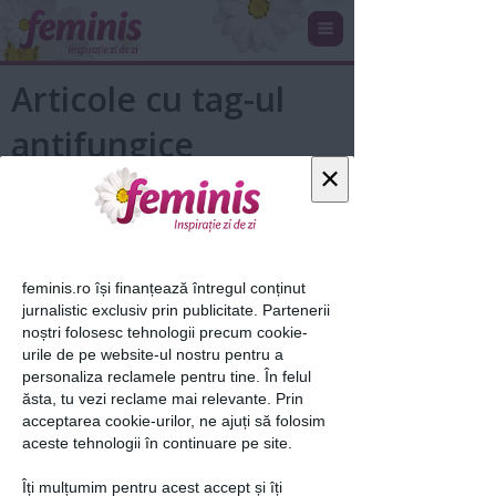
Articole cu tag-ul
antifungice
×
feminis.ro își finanțează întregul conținut
jurnalistic exclusiv prin publicitate. Partenerii
noștri folosesc tehnologii precum cookie-
urile de pe website-ul nostru pentru a
personaliza reclamele pentru tine. În felul
Scapă DEFINITIV de acnee, cicatrici
ăsta, tu vezi reclame mai relevante. Prin
şi riduri cu acest remediu...
acceptarea cookie-urilor, ne ajuți să folosim
aceste tehnologii în continuare pe site.
25 sep 2017
Îți mulțumim pentru acest accept și îți