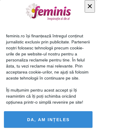
×
Foto 11 din " mobila
feminis.ro își finanțează întregul conținut
pentru animalul de
jurnalistic exclusiv prin publicitate. Partenerii
companie "
noștri folosesc tehnologii precum cookie-
urile de pe website-ul nostru pentru a
personaliza reclamele pentru tine. În felul
ăsta, tu vezi reclame mai relevante. Prin
acceptarea cookie-urilor, ne ajuți să folosim
aceste tehnologii în continuare pe site.
Îți mulțumim pentru acest accept și îți
reamintim că îți poți schimba oricând
opțiunea printr-o simplă revenire pe site!
« Imaginea anterioară
Imaginea următoare »
DA, AM INȚELES
Urmăreşte-ne pe: