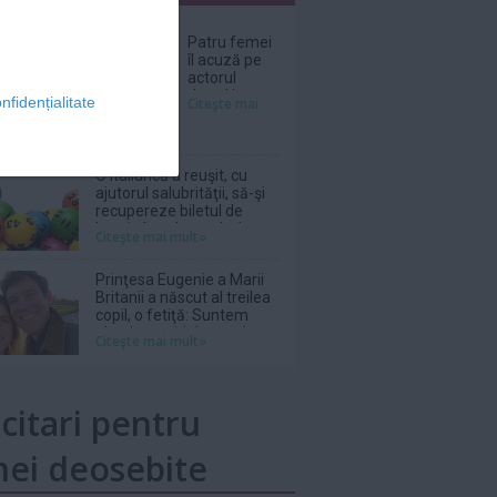
nar
Patru femei
îl acuză pe
actorul
Jared Leto
nfidențialitate
Citeşte mai
de agresiuni
sexuale
O italiancă a reuşit, cu
ajutorul salubrităţii, să-şi
recupereze biletul de
loterie în valoare de 1
Citeşte mai mult»
milion de euro aruncat la
gunoi
Prinţesa Eugenie a Marii
Britanii a născut al treilea
copil, o fetiţă: Suntem
absolut topiţi după micuţa
Citeşte mai mult»
noastră
icitari pentru
ei deosebite