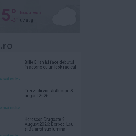
5°
Bucuresti
-3°
07 aug
.ro
Billie Eilish își face debutul
în actorie cu un look radical
te mai mult»
Trei zodii vor străluci pe 8
august 2026
te mai mult»
Horoscop Dragoste 8
August 2026: Berbec, Leu
și Balanță sub lumina
sentimentelor