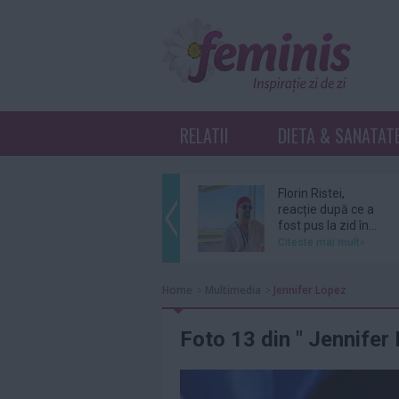
RELATII
DIETA & SANATAT
Florin Ristei,
reacție după ce a
fost pus la zid în...
Citeste mai mult»
De ce revin clienții
Home
Multimedia
Jennifer Lopez
la același atelier de
bijuterii...
Citeste mai mult»
Foto 13 din " Jennifer
Amal şi George
Clooney, nevoiţi