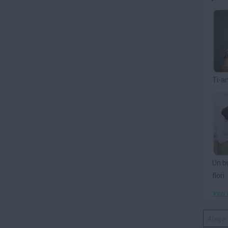
Ti-a
Un b
flori
Vezi 