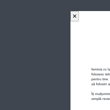
×
feminis.ro îș
folosesc te
pentru tine.
să folosim a
Îți mulțumim
simplă reven