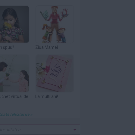
m spus?
Ziua Mamei
uchet virtual de
La multi ani!
toate felicitările »