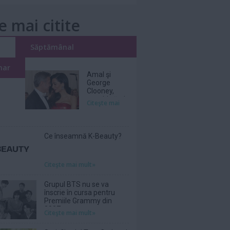
e mai citite
i
Săptămânal
nar
Amal şi
George
Clooney,
nevoiţi să-şi
Citeşte mai
părăsească
vila de lux
din cauza
incendiilor
Ce înseamnă K-Beauty?
Citeşte mai mult»
Grupul BTS nu se va
înscrie în cursa pentru
Premiile Grammy din
2027
Citeşte mai mult»