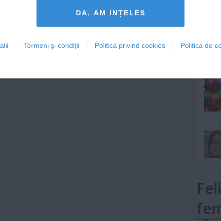
Lu
DA, AM INȚELES
lii
Termeni și condiții
Politica privind cookies
Politica de co
mult»
Fel
fem