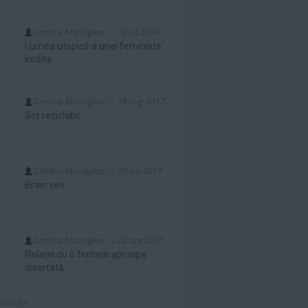
Cristina Marioglou
10 iul 2018
Lumea utopică a unei feministe
înrăite
Cristina Marioglou
18 aug 2017
Soț reciclabil
Cristina Marioglou
10 iun 2017
Brain sex
Cristina Marioglou
22 apr 2017
Relație cu o femeie aproape
divorțată
 mult»