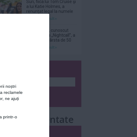
Suri, fiica lui Tom Cruise şi
a lui Katie Holmes, a
renunţat legal la numele
tatălui ei
Citeşte mai mult»
DJ Kavinsky, cunoscut
pentru piesa „Nightcall”, a
decedat la vârsta de 50
de ani
Citeşte mai mult»
wsletter
rii noștri
za reclamele
r, ne ajuți
e mai comentate
a printr-o
i
Săptămânal