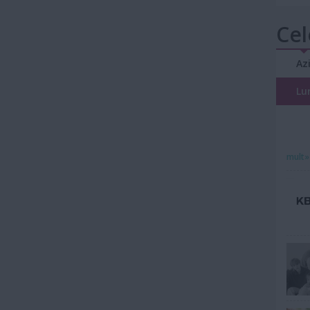
Cel
Az
Lu
mult»