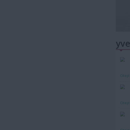
yve
Citeş
Citeş