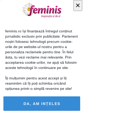
×
Foto 5 din " 10 laptopuri
feminis.ro își finanțează întregul conținut
cu un design ciudat "
jurnalistic exclusiv prin publicitate. Partenerii
noștri folosesc tehnologii precum cookie-
urile de pe website-ul nostru pentru a
personaliza reclamele pentru tine. În felul
ăsta, tu vezi reclame mai relevante. Prin
acceptarea cookie-urilor, ne ajuți să folosim
aceste tehnologii în continuare pe site.
Îți mulțumim pentru acest accept și îți
reamintim că îți poți schimba oricând
opțiunea printr-o simplă revenire pe site!
« Imaginea anterioară
Imaginea următoare »
DA, AM INȚELES
Urmăreşte-ne pe: