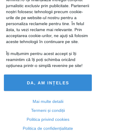
jurnalistic exclusiv prin publicitate. Partenerii
noștri folosesc tehnologii precum cookie-
urile de pe website-ul nostru pentru a
personaliza reclamele pentru tine. În felul
ăsta, tu vezi reclame mai relevante. Prin
acceptarea cookie-urilor, ne ajuți să folosim
Ti-am pregatit ceva...
aceste tehnologii în continuare pe site.
Îți mulțumim pentru acest accept și îți
reamintim că îți poți schimba oricând
opțiunea printr-o simplă revenire pe site!
DA, AM INȚELES
Mai multe detalii
Termeni și condiții
Politica privind cookies
Politica de confidențialitate